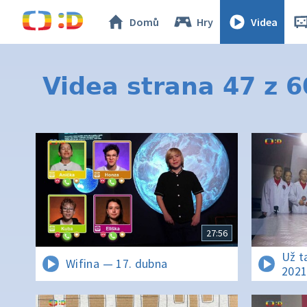
Domů
Hry
Videa
Videa strana 47 z 
27:56
Už t
Wifina — 17. dubna
202