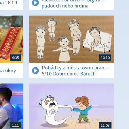
na 16:10
padouch nebo hrdina
9:35
10:10
Pohádky z města osmi bran —
ma okny
5/10 Dobrodinec Báruch
1:11
11:03