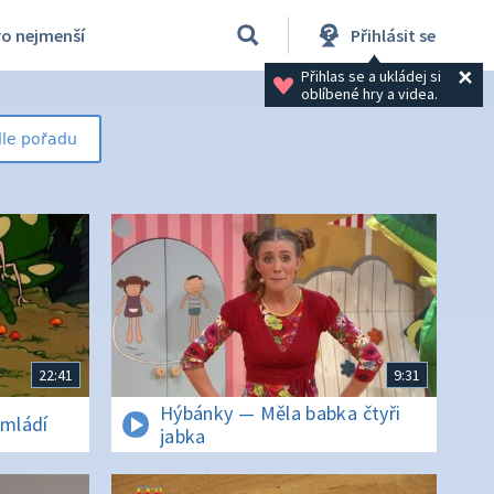
ro nejmenší
Přihlásit se
Přihlas se a ukládej si 
oblíbené hry a videa.
le pořadu
22:41
9:31
Hýbánky — Měla babka čtyři
mládí
jabka