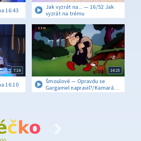
Jak vyzrát na... — 16/52 Jak
na 16:43
vyzrát na trému
7:16
24:25
Šmoulové — Opravdu se
na 16:10
Gargamel napravil?/Kamarády
si za peníze nekoupíš
é
č
k
o
00