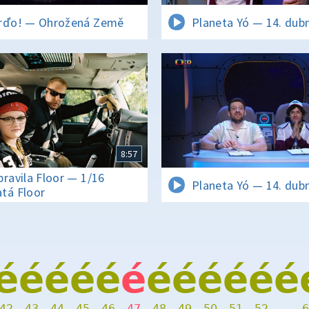
rďo! — Ohrožená Země
Planeta Yó — 14. dub
8:57
pravila Floor — 1/16
Planeta Yó — 14. dub
tá Floor
é
é
é
é
é
é
é
é
é
é
é
é
42
43
44
45
46
47
48
49
50
51
52
…
6