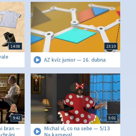
14:08
23:10
vale
AZ kvíz junior — 16. dubna
9:42
5:02
i bran —
Michal ví, co na sebe — 5/13
chránil
Na karneval