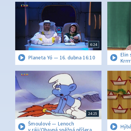
6:24
Elin
Planeta Yó — 16. dubna 16:10
Krrrr
24:25
Šmoulové — Lenoch
Hýbá
v ráji/Ohavná sněžná příšera