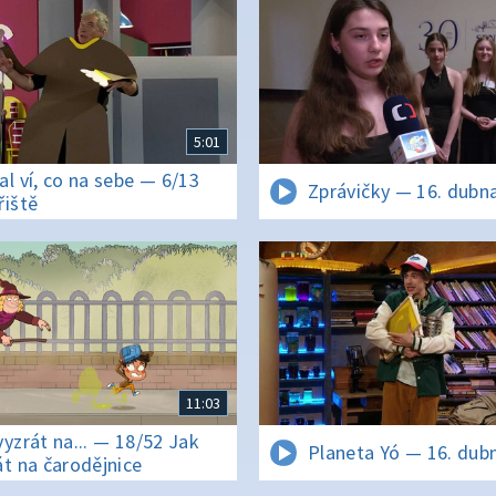
5:01
al ví, co na sebe — 6/13
Zprávičky — 16. dubn
řiště
11:03
vyzrát na... — 18/52 Jak
Planeta Yó — 16. dub
át na čarodějnice