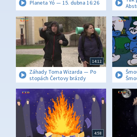
Planeta Yó — 15. dubna 16:26
Abst
14:12
Záhady Toma Wizarda — Po
Šmou
stopách Čertovy brázdy
Šmo
4:58