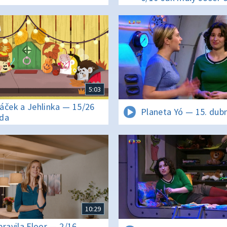
tóru
5:03
áček a Jehlinka — 15/26
Planeta Yó — 15. dub
da
10:29
pravila Floor — 2/16