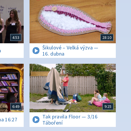
4:53
28:10
Šikulové – Velká výzva —
a
16. dubna
6:49
9:25
Tak pravila Floor — 3/16
na 16:27
Táboření