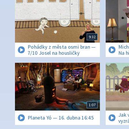
9:32
Pohádky z města osmi bran —
Mich
7/10 Josel na housličky
Na h
1:07
Jak 
Planeta Yó — 16. dubna 16:45
vyzr