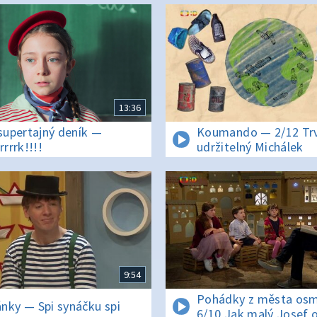
13:36
 supertajný deník —
Koumando — 2/12 Tr
rrrrk!!!!
udržitelný Michálek
9:54
Pohádky z města osm
nky — Spi synáčku spi
6/10 Jak malý Josef o