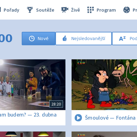
Pořady
Soutěže
Živě
Program
P
600
Nové
Nejsledovanější
Pod
28:20
am budem? — 23. dubna
Šmoulové — Fontána 
1