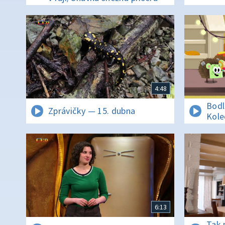
4:48
Bodl
Zprávičky — 15. dubna
Kole
6:13
Tak 