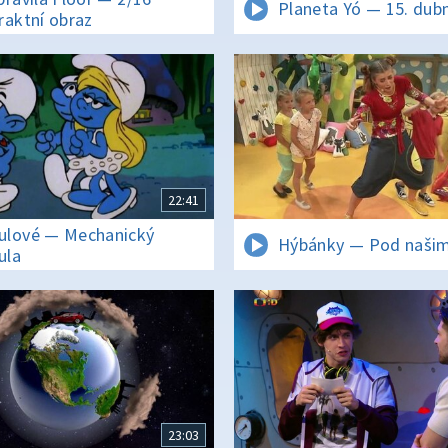
Planeta Yó — 15. dub
raktní obraz
22:41
lové — Mechanický
Hýbánky — Pod naši
ula
23:03