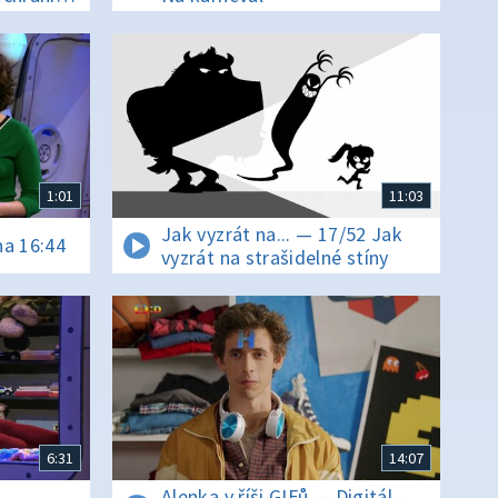
1:01
11:03
Jak vyzrát na... — 17/52 Jak
na 16:44
vyzrát na strašidelné stíny
6:31
14:07
Alenka v říši GIFů — Digitál -