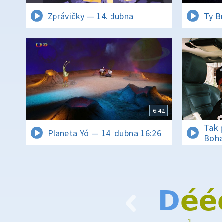
Zprávičky — 14. dubna
Ty B
6:42
Tak 
Planeta Yó — 14. dubna 16:26
Boha
D
é
é
1
…