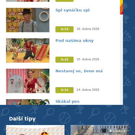
Spi synáčku spi
16. dubna 2026
9:54
Pod našima okny
15. dubna 2026
9:35
Nestarej se, ženo má
14. dubna 2026
9:35
Skákal pes
Další tipy
13. dubna 2026
9:31
Holka modrooká