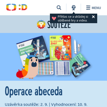
MENU
Přihlas se a ukládej si 
oblíbené hry a videa.
SOUTĚŽE
Operace abeceda
Uzávěrka soutěže: 2. 9. | Vyhodnocení: 10. 9.