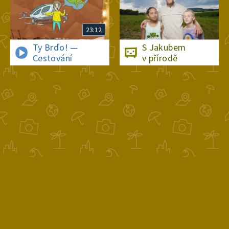
23:12
Ty Brďo! —
S Jakubem
Cestování
v přírodě
O Déčku
Napište nám
Pro rodiče