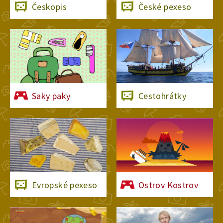
Českopis
České pexeso
Saky paky
Cestohrátky
Evropské pexeso
Ostrov Kostrov