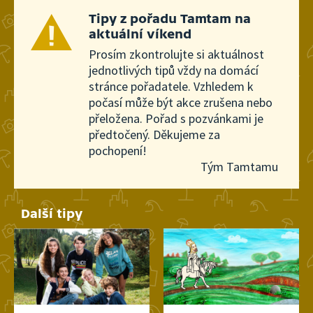
27. června 2026
20:10
Tipy z pořadu Tamtam na
aktuální víkend
Boskovice
Prosím zkontrolujte si aktuálnost
jednotlivých tipů vždy na domácí
26. června 2026
3:02
stránce pořadatele. Vzhledem k
počasí může být akce zrušena nebo
přeložena. Pořad s pozvánkami je
předtočený. Děkujeme za
pochopení!
Tým Tamtamu
Další tipy