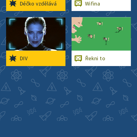
Déčko vzdělává
Wifina
23. listopadu 2021
2:55
Volby
4. října 2021
3:15
DIV
Řekni to