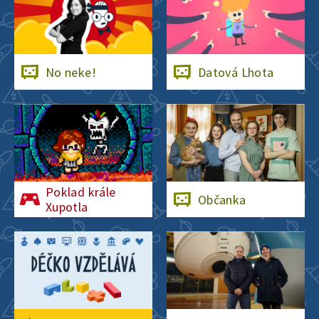
1. dubna 2022
4:33
Derby
No neke!
Datová Lhota
15. února 2022
2:42
Očkování
19. ledna 2022
3:17
Poklad krále
Občanka
Xupotla
Průzkum veřejného
mínění
19. ledna 2022
2:59
Exponenciální růst