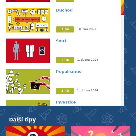
Důchod
10. září 2024
3:04
Smrt
1. dubna 2024
3:36
Populismus
1. dubna 2024
3:40
Investice
Další tipy
24. března 2024
4:10
Strach