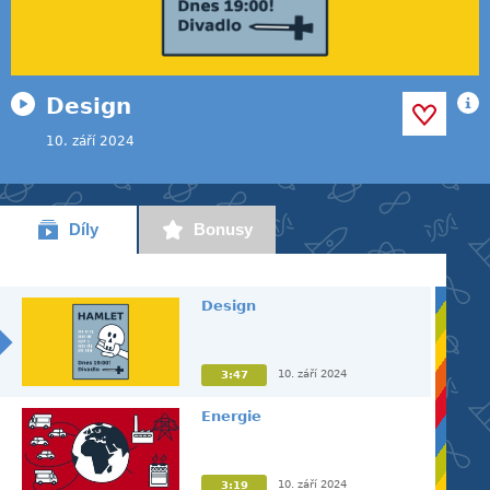
Design
10. září 2024
Díly
Bonusy
Design
10. září 2024
3:47
Energie
10. září 2024
3:19