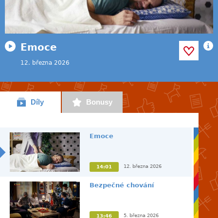
Emoce
12. března 2026
Díly
Bonusy
Emoce
12. března 2026
14:01
Bezpečné chování
5. března 2026
13:46