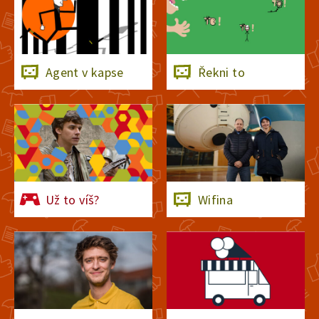
29. ledna 2026
14:11
Kulturní dědictví
Agent v kapse
Řekni to
22. ledna 2026
13:57
Kamarádství, přátelství,
láska
15. ledna 2026
14:07
Už to víš?
Wifina
Mezinárodní spolupráce
8. ledna 2026
13:58
Sváteční maratón