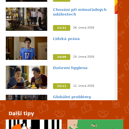
Chování při mimořádných
událostech
26. února 2026
13:31
Lidská práva
19. února 2026
14:09
Duševní hygiena
12. února 2026
14:11
Globální problémy
Další tipy
5. února 2026
13:57
Reklama