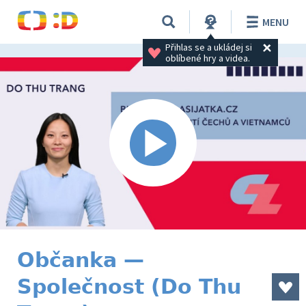
MENU
Přihlas se a ukládej si 
oblíbené hry a videa.
Občanka —
Společnost (Do Thu