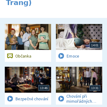
Trang)
14:01
Občanka
Emoce
13:46
13:31
Chování při
Bezpečné chování
mimořádných
událostech