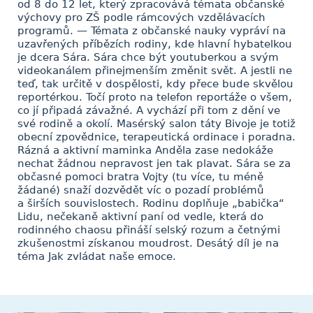
od 8 do 12 let, který zpracovává témata občanské
výchovy pro ZŠ podle rámcových vzdělávacích
programů. — Témata z občanské nauky vypráví na
uzavřených příbězích rodiny, kde hlavní hybatelkou
je dcera Sára. Sára chce být youtuberkou a svým
videokanálem přinejmenším změnit svět. A jestli ne
teď, tak určitě v dospělosti, kdy přece bude skvělou
reportérkou. Točí proto na telefon reportáže o všem,
co jí připadá závažné. A vychází při tom z dění ve
své rodině a okolí. Masérský salon táty Bivoje je totiž
obecní zpovědnice, terapeutická ordinace i poradna.
Rázná a aktivní maminka Anděla zase nedokáže
nechat žádnou nepravost jen tak plavat. Sára se za
občasné pomoci bratra Vojty (tu více, tu méně
žádané) snaží dozvědět víc o pozadí problémů
a širších souvislostech. Rodinu doplňuje „babička“
Lidu, nečekaně aktivní paní od vedle, která do
rodinného chaosu přináší selský rozum a četnými
zkušenostmi získanou moudrost. Desátý díl je na
téma Jak zvládat naše emoce.