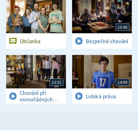
13:46
Občanka
Bezpečné chování
13:31
14:09
Chování při
Lidská práva
mimořádných
událostech