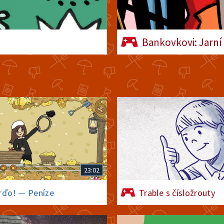
Bankovkovi: Jarní 
23:02
rďo! — Peníze
Trable s čísložrouty