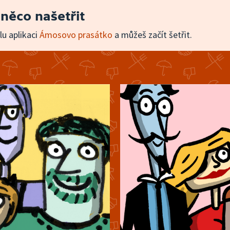
 něco našetřit
lu aplikaci
Ámosovo prasátko
a můžeš začít šetřit.