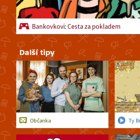
Bankovkovi: Cesta za pokladem
Další tipy
Občanka
Ty B