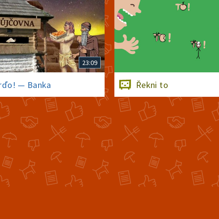
23:09
rďo! — Banka
Řekni to