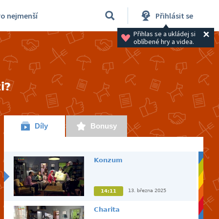
ro nejmenší
Přihlásit se
Přihlas se a ukládej si 
oblíbené hry a videa.
i?
Díly
Bonusy
Konzum
13. března 2025
14:11
Charita