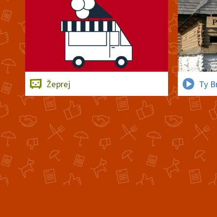
Žeprej
Ty B