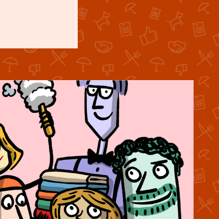
Inflace
30. ledna 2025
14:10
Investice
23. ledna 2025
14:04
Nákup po internetu
16. ledna 2025
14:08
Osobní finanční plán
9. ledna 2025
14:11
Phishing a skimming