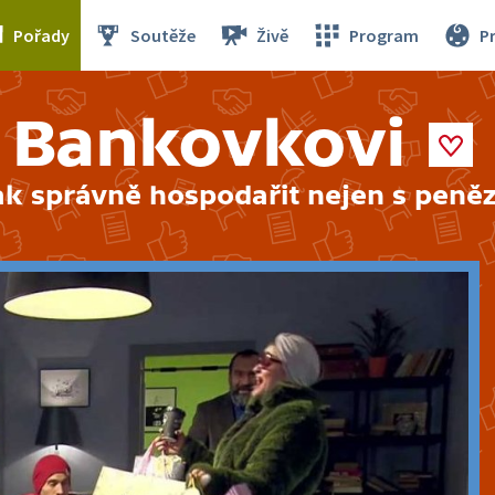
Pořady
Soutěže
Živě
Program
P
Bankovkovi
ak správně hospodařit nejen s peněz