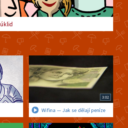
19. prosince 2024
14:00
úklid
Používání bankovního
účtu
12. prosince 2024
14:09
3:02
Wifina — Jak se dělají peníze