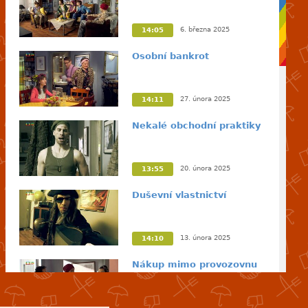
6. března 2025
14:05
Osobní bankrot
27. února 2025
14:11
Nekalé obchodní praktiky
20. února 2025
13:55
Duševní vlastnictví
13. února 2025
14:10
Nákup mimo provozovnu
6. února 2025
13:43