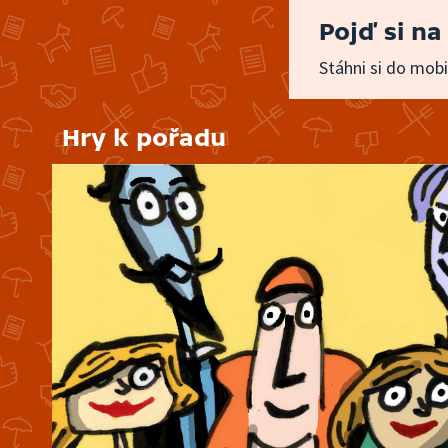
Pojď si na
Stáhni si do mobi
Hry k pořadu