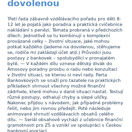
dovolenou
Třetí řada zábavně vzdělávacího pořadu pro děti 8-
12 let je pojatá jako poradna a praktická cvičebnice
nakládání s penězi. Témata probraná v předchozích
dílech. Jednotlivě se tu kombinují v komplexní
provázané celky – životní situace, jaké mohou
potkat každého (jedeme na dovolenou, stěhujeme
se, rodiče mi zakládají účet atd.) Průvodci jsou
postavy z bankovek – spolubydlící v pronajatém
bytě. — V každém dílu vznese dětský divák do
Ámosovy poradny prosbu o radu nebo konzultaci
v životní situaci, se kterou si neví rady. Parta
Bankovkových se snaží pro tazatele na praktických
příkladech shrnout všechny možné finanční
zádrhele, které mohou v dané situaci nastat. Testují
různé postupy, odhalují chyby a slepé uličky.
Nakonec přijdou s návodem, jak případné problémy
řešit, nebo jim rovnou předejít. Poté následuje
animované shrnutí vzdělávacích obsahů celého
dílu. — Seriál obsahově vychází z učebnice finanční
gramotnosti pro ZŠ a vznikl ve spolupráci s Českou
bankovní asociací.