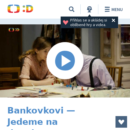
MENU
Přihlas se a ukládej si 
oblíbené hry a videa.
Bankovkovi —
Jedeme na