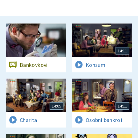
14:11
Bankovkovi
Konzum
14:05
14:11
Charita
Osobní bankrot