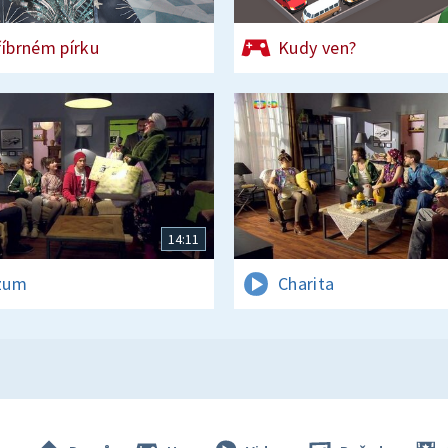
říbrném pírku
Kudy ven?
14:11
zum
Charita