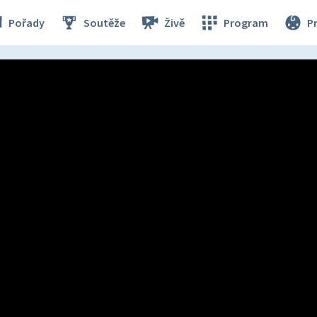
Pořady
Soutěže
Živě
Program
P