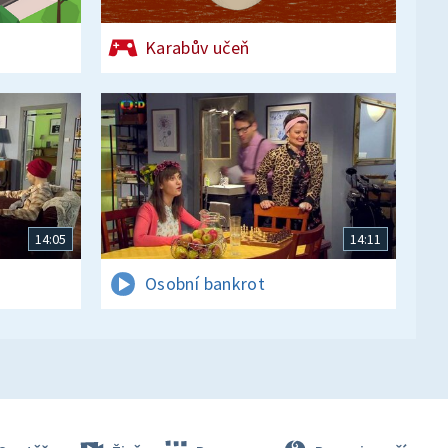
Karabův učeň
14:05
14:11
Osobní bankrot