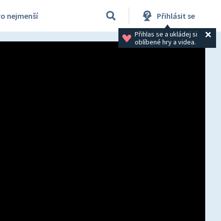
ro nejmenší
Přihlásit se
Přihlas se a ukládej si 
oblíbené hry a videa.