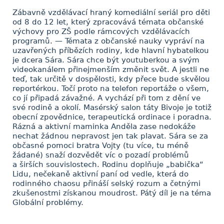
Zábavně vzdělávací hraný komediální seriál pro děti
od 8 do 12 let, který zpracovává témata občanské
výchovy pro ZŠ podle rámcových vzdělávacích
programů. — Témata z občanské nauky vypráví na
uzavřených příbězích rodiny, kde hlavní hybatelkou
je dcera Sára. Sára chce být youtuberkou a svým
videokanálem přinejmenším změnit svět. A jestli ne
teď, tak určitě v dospělosti, kdy přece bude skvělou
reportérkou. Točí proto na telefon reportáže o všem,
co jí připadá závažné. A vychází při tom z dění ve
své rodině a okolí. Masérský salon táty Bivoje je totiž
obecní zpovědnice, terapeutická ordinace i poradna.
Rázná a aktivní maminka Anděla zase nedokáže
nechat žádnou nepravost jen tak plavat. Sára se za
občasné pomoci bratra Vojty (tu více, tu méně
žádané) snaží dozvědět víc o pozadí problémů
a širších souvislostech. Rodinu doplňuje „babička“
Lidu, nečekaně aktivní paní od vedle, která do
rodinného chaosu přináší selský rozum a četnými
zkušenostmi získanou moudrost. Pátý díl je na téma
Globální problémy.