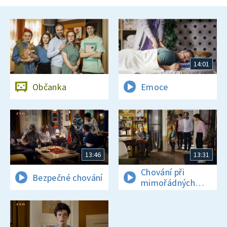
14:01
Občanka
Emoce
13:46
13:31
Chování při
Bezpečné chování
mimořádných
událostech