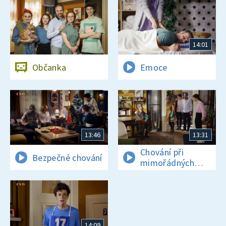
14:01
Občanka
Emoce
13:46
13:31
Chování při
Bezpečné chování
mimořádných
událostech
14:09