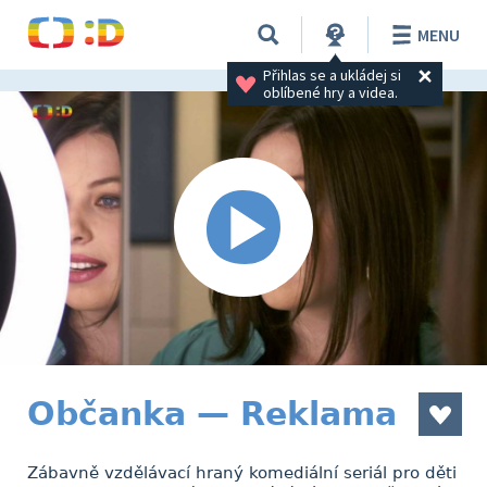
MENU
Přihlas se a ukládej si 
oblíbené hry a videa.
Občanka — Reklama
Zábavně vzdělávací hraný komediální seriál pro děti