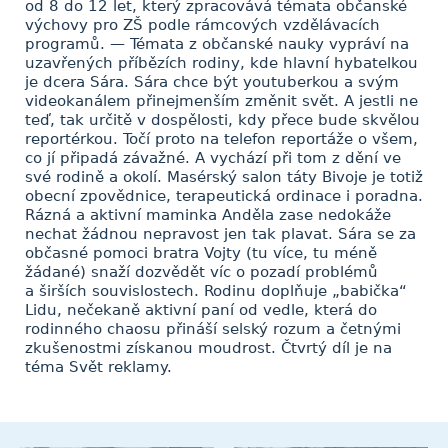
od 8 do 12 let, který zpracovává témata občanské
výchovy pro ZŠ podle rámcových vzdělávacích
programů. — Témata z občanské nauky vypráví na
uzavřených příbězích rodiny, kde hlavní hybatelkou
je dcera Sára. Sára chce být youtuberkou a svým
videokanálem přinejmenším změnit svět. A jestli ne
teď, tak určitě v dospělosti, kdy přece bude skvělou
reportérkou. Točí proto na telefon reportáže o všem,
co jí připadá závažné. A vychází při tom z dění ve
své rodině a okolí. Masérský salon táty Bivoje je totiž
obecní zpovědnice, terapeutická ordinace i poradna.
Rázná a aktivní maminka Anděla zase nedokáže
nechat žádnou nepravost jen tak plavat. Sára se za
občasné pomoci bratra Vojty (tu více, tu méně
žádané) snaží dozvědět víc o pozadí problémů
a širších souvislostech. Rodinu doplňuje „babička“
Lidu, nečekaně aktivní paní od vedle, která do
rodinného chaosu přináší selský rozum a četnými
zkušenostmi získanou moudrost. Čtvrtý díl je na
téma Svět reklamy.