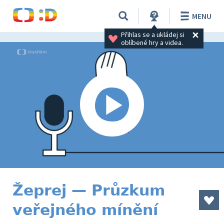
MENU
Přihlas se a ukládej si 
oblíbené hry a videa.
Žeprej — Průzkum
veřejného mínění