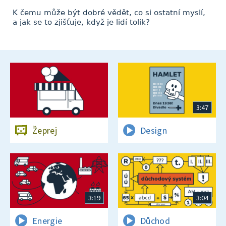
K čemu může být dobré vědět, co si ostatní myslí,
a jak se to zjišťuje, když je lidí tolik?
3:47
Žeprej
Design
3:19
3:04
Energie
Důchod