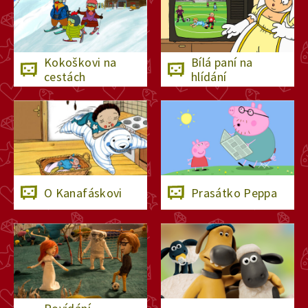
25. ledna 2025
7:30
Kokoškovi na
Bílá paní na
Dědečkův rybník
cestách
hlídání
24. ledna 2025
7:35
Houslový koncert
23. ledna 2025
7:30
O Kanafáskovi
Prasátko Peppa
Schovávačka
22. ledna 2025
7:54
U lékaře