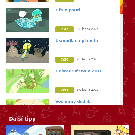
Ufo z pouti
29. ledna 2025
7:42
Ušmudlaná planeta
28. ledna 2025
7:30
Dobrodružství v ZOO
27. ledna 2025
7:54
Vesmírný dudlík
Další tipy
26. ledna 2025
7:30
Nečekaná návštěva