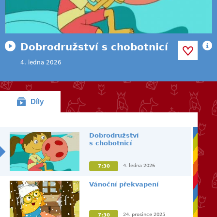
Dobrodružství s chobotnicí
4. ledna 2026
Díly
Dobrodružství
s chobotnicí
4. ledna 2026
7:30
Vánoční překvapení
24. prosince 2025
7:30