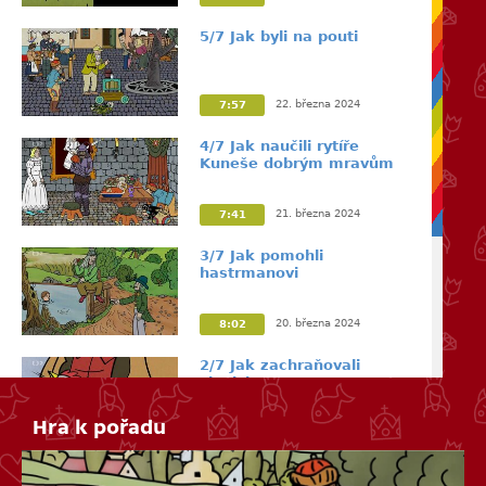
5/7 Jak byli na pouti
22. března 2024
7:57
4/7 Jak naučili rytíře
Kuneše dobrým mravům
21. března 2024
7:41
3/7 Jak pomohli
hastrmanovi
20. března 2024
8:02
2/7 Jak zachraňovali
slepici
Hra k pořadu
19. března 2024
8:02
1/7 Jak šli do světa