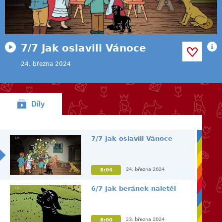
7/7 Jak oslavili Vánoce
24. března 2024
Díly
7/7 Jak oslavili Vánoce
24. března 2024
8:04
6/7 Jak beránek naletěl
23. března 2024
8:00