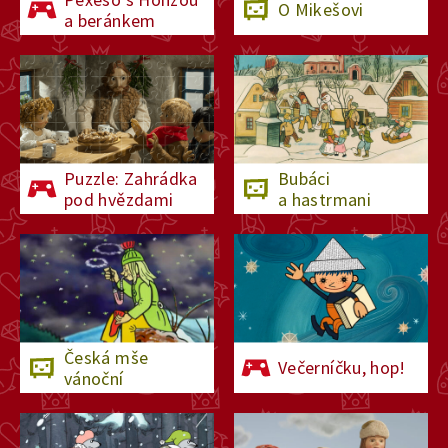
O Mikešovi
a beránkem
Puzzle: Zahrádka
Bubáci
pod hvězdami
a hastrmani
Česká mše
Večerníčku, hop!
vánoční