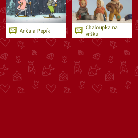
Chaloupka na
Anča a Pepík
vršku
O Déčku
Napište nám
Pro rodiče