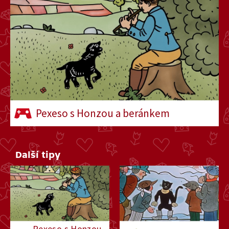
18. března 2024
8:00
Pexeso s Honzou a beránkem
Další tipy
Pexeso s Honzou