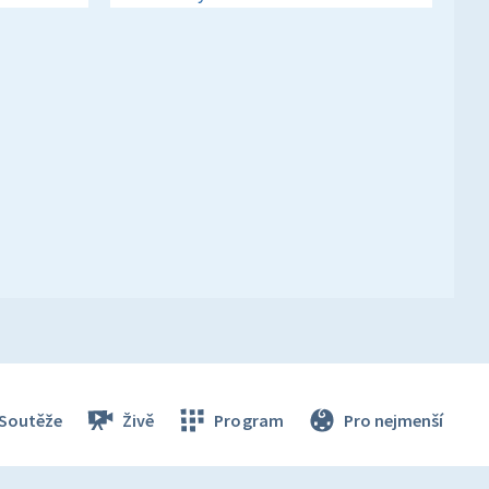
Soutěže
Živě
Program
Pro nejmenší