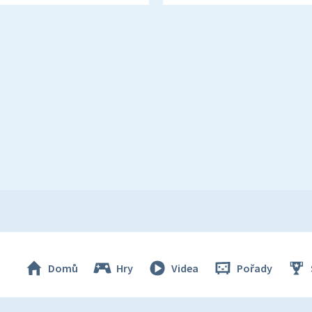
Domů
Hry
Videa
Pořady
© Česká televize 1996–2026
O cookies na Déčku