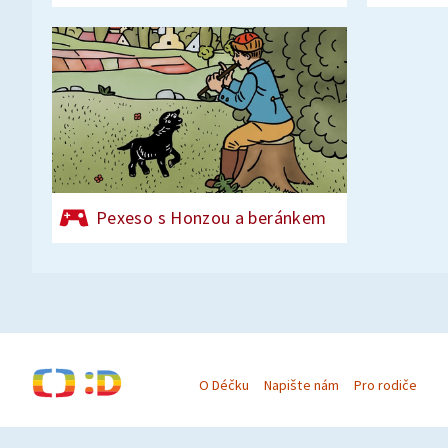
Pexeso s Honzou a beránkem
O Déčku
Napište nám
Pro rodiče