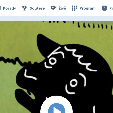
Pořady
Soutěže
Živě
Program
P