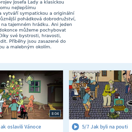
rojev Josefa Lady a klasickou
tomu nejlepšímu
 vytváří sympatickou a originální
různější pohádková dobrodružství,
či na tajemném hrádku. Ani jeden
dy dokonce můžeme pochybovat
íky své bystrosti, hravosti,
dit. Příběhy jsou zasazené do
rou a malebným okolím.
8:04
Jak oslavili Vánoce
5/7 Jak byli na pouti