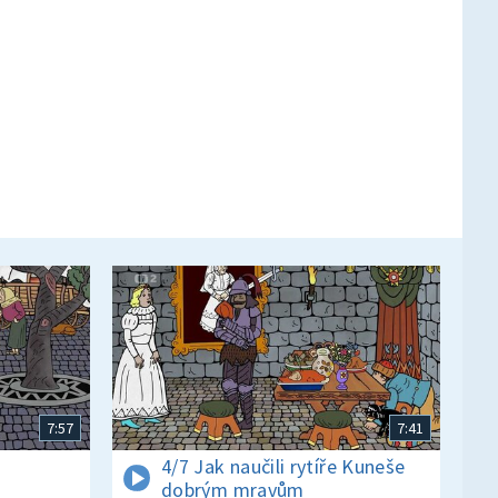
7:57
7:41
4/7 Jak naučili rytíře Kuneše
dobrým mravům