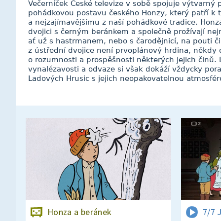
Večerníček České televize v sobě spojuje výtvarný p
pohádkovou postavu českého Honzy, který patří k 
a nejzajímavějšímu z naší pohádkové tradice. Honza
dvojici s černým beránkem a společně prožívají nej
ať už s hastrmanem, nebo s čarodějnicí, na pouti 
z ústřední dvojice není prvoplánový hrdina, něk
o rozumnosti a prospěšnosti některých jejich činů. D
vynalézavosti a odvaze si však dokáží vždycky pora
Ladových Hrusic s jejich neopakovatelnou atmosfé
Honza a beránek
7/7 