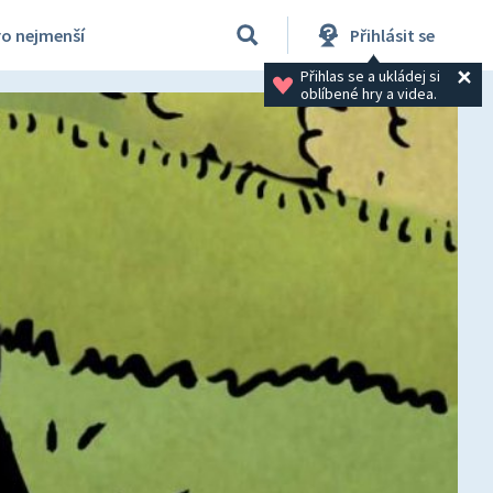
ro nejmenší
Přihlásit se
Přihlas se a ukládej si 
oblíbené hry a videa.