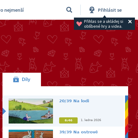
ro nejmenší
Přihlásit se
Přihlas se a ukládej si 
oblíbené hry a videa.
Díly
20/39 Na lodi
1. ledna 2026
6:46
39/39 Na ostrově