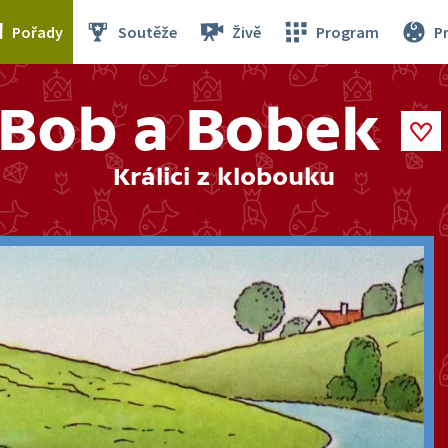
Pořady
Soutěže
Živě
Program
P
Bob a Bobek
Králici z klobouku