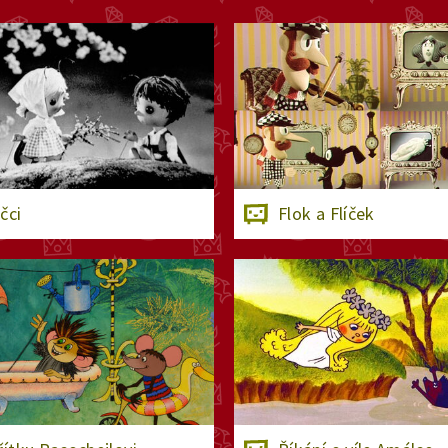
čci
Flok a Flíček