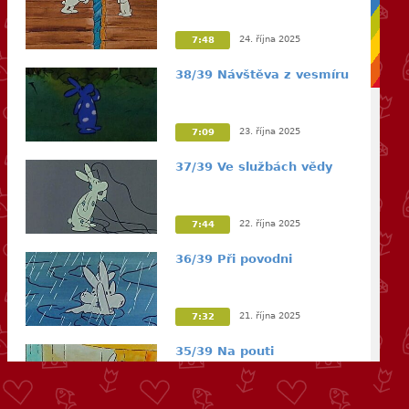
24. října 2025
7:48
38/39 Návštěva z vesmíru
23. října 2025
7:09
37/39 Ve službách vědy
22. října 2025
7:44
36/39 Při povodni
21. října 2025
7:32
35/39 Na pouti
20. října 2025
7:01