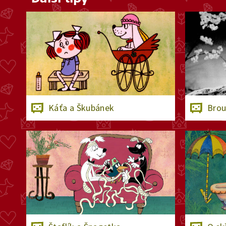
Káťa a Škubánek
Brou