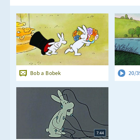
Bob a Bobek
20/3
7:44