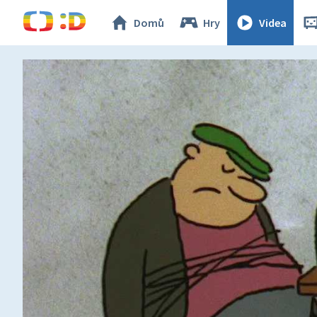
Domů
Hry
Videa