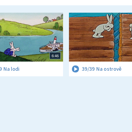
6:46
9 Na lodi
39/39 Na ostrově