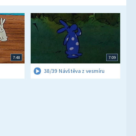
7:48
7:09
38/39 Návštěva z vesmíru