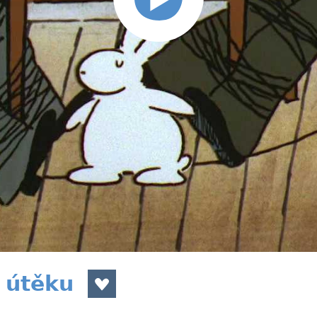
 útěku