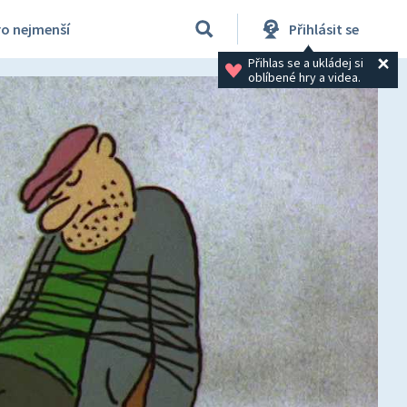
ro nejmenší
Přihlásit se
Přihlas se a ukládej si 
oblíbené hry a videa.