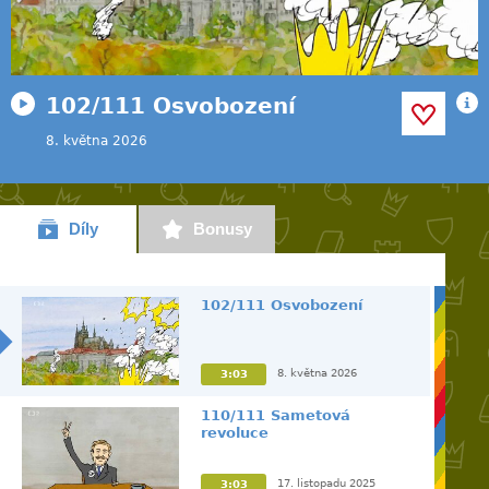
102/111 Osvobození
8. května 2026
Díly
Bonusy
102/111 Osvobození
8. května 2026
3:03
110/111 Sametová
revoluce
17. listopadu 2025
3:03