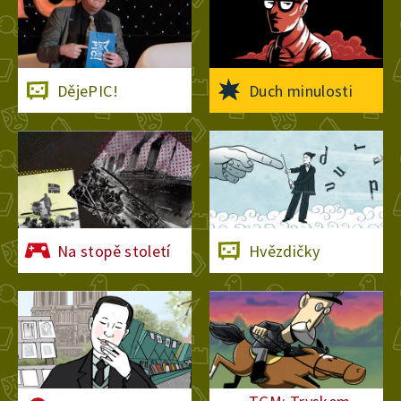
9. července 2022
3:02
101/111 Protektorát
DějePIC!
Duch minulosti
18. června 2022
3:03
109/111 Disent, charta,
Osmdesátá léta
21. dubna 2022
3:03
Na stopě století
Hvězdičky
106/111 Šedesátá léta
14. dubna 2022
3:03
98/111 Velká
hospodářská krize