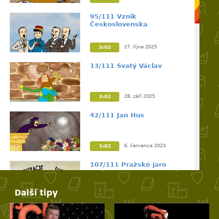
95/111 Vznik
Československa
27. října 2025
3:02
13/111 Svatý Václav
28. září 2025
3:02
42/111 Jan Hus
6. července 2023
3:02
107/111 Pražské jaro
Další tipy
21. srpna 2022
3:02
39/111 Karel IV. stavitel