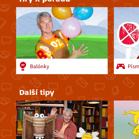
Balónky
Písm
Další tipy