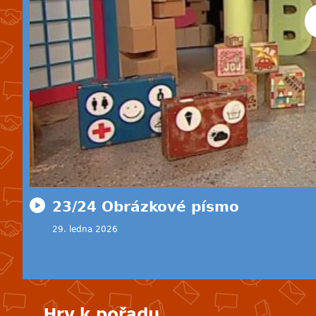
23/24 Obrázkové písmo
29. ledna 2026
Hry k pořadu