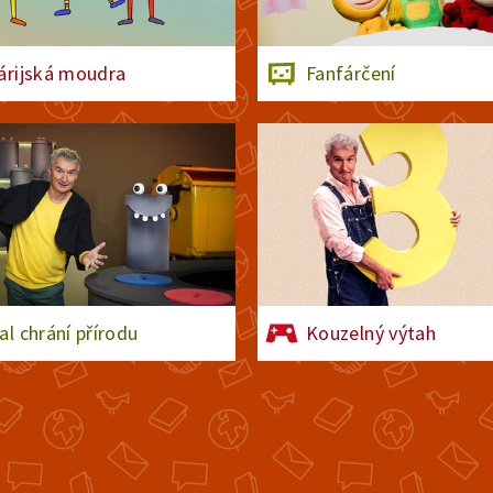
árijská moudra
Fanfárčení
al chrání přírodu
Kouzelný výtah