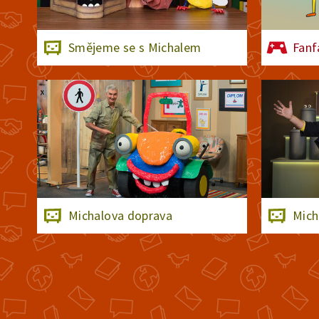
Smějeme se s Michalem
Fanf
Michalova doprava
Mich