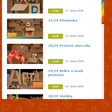
27. ledna 2026
4:59
21/24 Písmenka
23. ledna 2026
5:06
20/24 Prstová abeceda
22. ledna 2026
5:20
19/24 Velká a malá
písmena
20. ledna 2026
5:07
18/24 Slabiky
16. ledna 2026
5:06