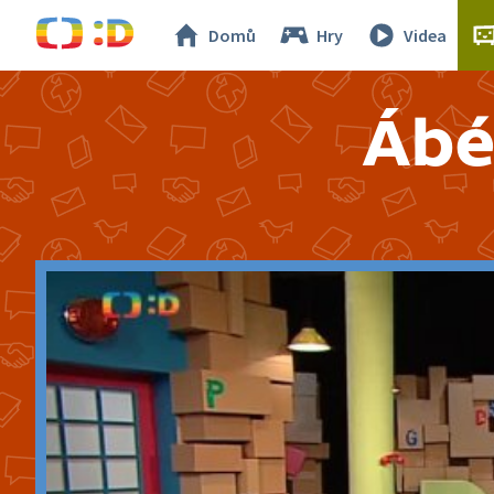
Domů
Hry
Videa
Ábé