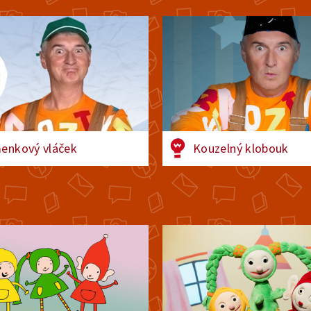
enkový vláček
Kouzelný klobouk