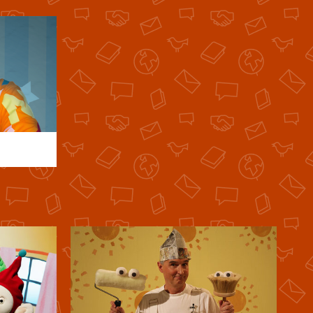
17/24 Samohlásky
15. ledna 2026
5:19
16/24 Ž
13. ledna 2026
5:12
15/24 Z
9. ledna 2026
5:06
14/24 Y
8. ledna 2026
5:03
13/24 X