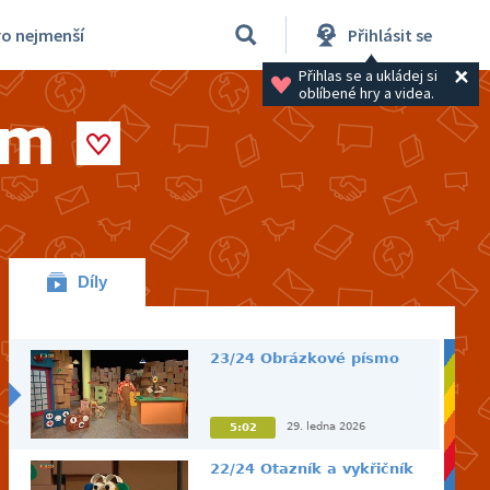
ro nejmenší
Přihlásit se
Přihlas se a ukládej si 
oblíbené hry a videa.
em
Díly
23/24 Obrázkové písmo
29. ledna 2026
5:02
22/24 Otazník a vykřičník