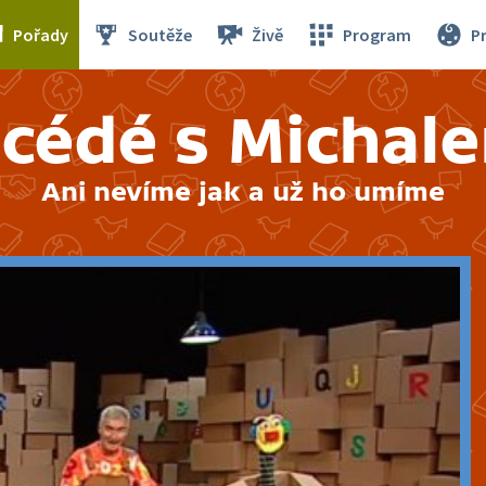
Pořady
Soutěže
Živě
Program
P
cédé s Michal
Ani nevíme jak a už ho umíme