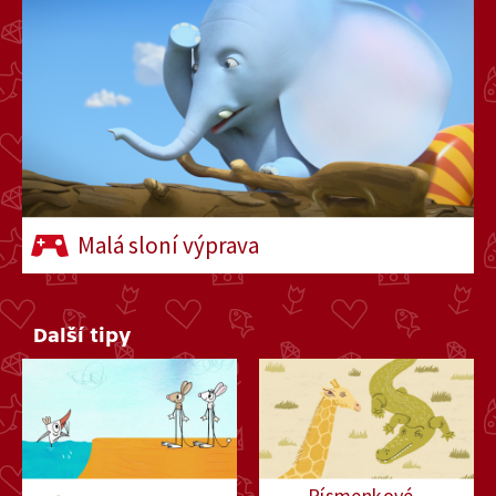
27. října 2024
7:20
Trable s vodou
26. října 2024
7:19
Bedříšek hledá bratra
Malá sloní výprava
25. října 2024
7:19
Proč je lepší běhat po
Další tipy
svých
24. října 2024
7:19
Tatínkův souboj
Písmenkové