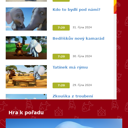
Kdo to bydlí pod námi?
31. října 2024
7:20
Bedříškův nový kamarád
30. října 2024
7:20
Tatínek má rýmu
29. října 2024
7:20
Zkouška z troubení
Hra k pořadu
28. října 2024
7:20
Betynka