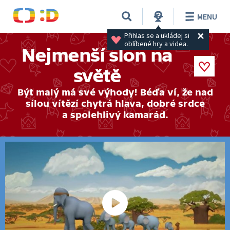
MENU
Přihlas se a ukládej si 
oblíbené hry a videa.
Nejmenší slon na
světě
Být malý má své výhody! Béďa ví, že nad
sílou vítězí chytrá hlava, dobré srdce
a spolehlivý kamarád.