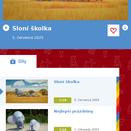
Sloní školka
5. července 2025
Díly
Sloní školka
5. července 2025
7:19
Nejlepší prázdniny
1. listopadu 2024
7:20