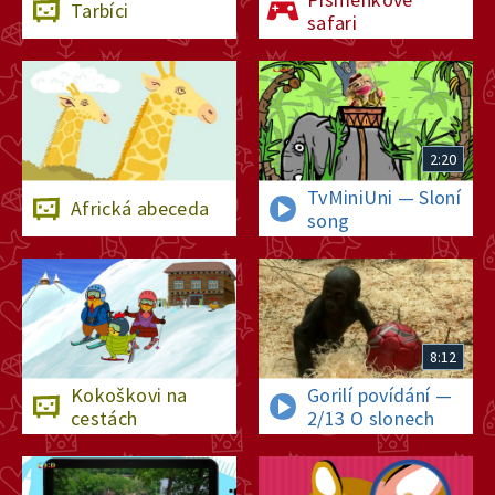
Tarbíci
23. října 2024
7:19
safari
Jak se Bedříšek přestal
bát
22. října 2024
7:19
2:20
TvMiniUni — Sloní
Africká abeceda
song
8:12
Kokoškovi na
Gorilí povídání —
cestách
2/13 O slonech