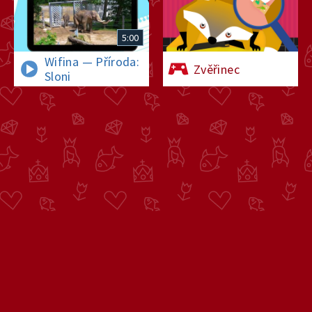
5:00
Wifina — Příroda:
Zvěřinec
Sloni
O Déčku
Napište nám
Pro rodiče