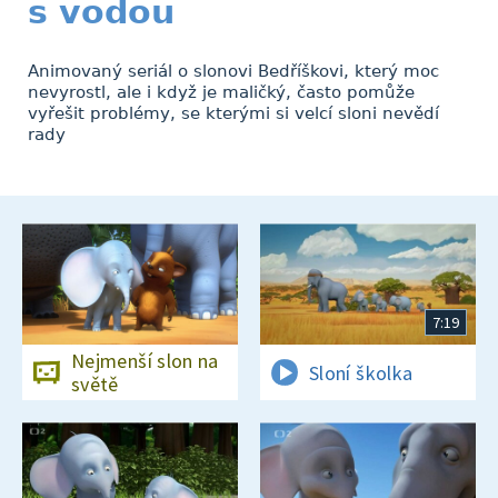
s vodou
Animovaný seriál o slonovi Bedříškovi, který moc
nevyrostl, ale i když je maličký, často pomůže
vyřešit problémy, se kterými si velcí sloni nevědí
rady
7:19
Nejmenší slon na
Sloní školka
světě