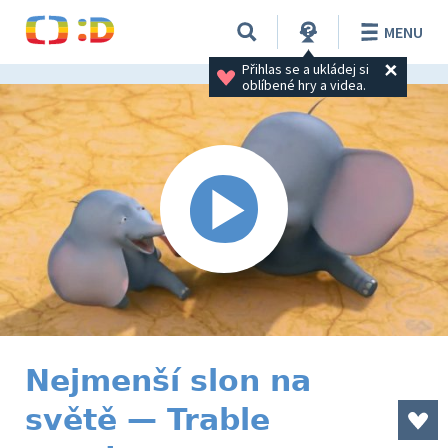
MENU
Přihlas se a ukládej si 
oblíbené hry a videa.
Nejmenší slon na
světě — Trable