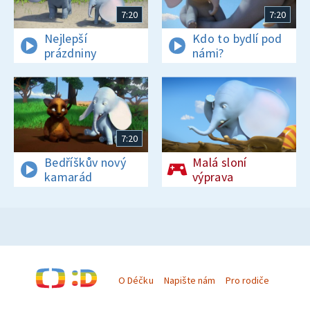
7:20
7:20
Nejlepší
Kdo to bydlí pod
prázdniny
námi?
7:20
Bedříškův nový
Malá sloní
kamarád
výprava
O Déčku
Napište nám
Pro rodiče