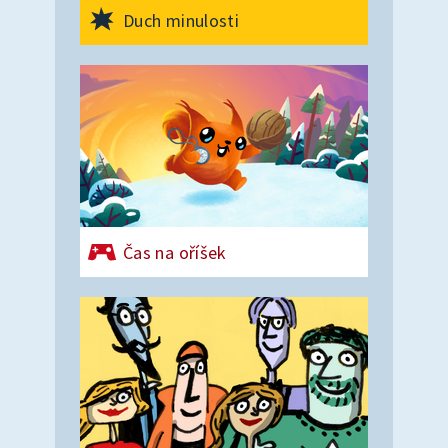
Duch minulosti
Čas na oříšek