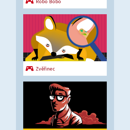
Robo Bobo
Zvěřinec