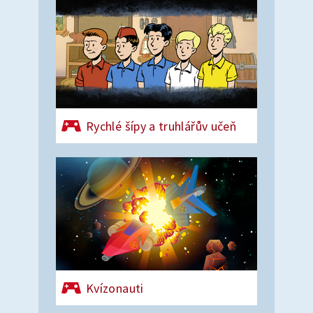
Rychlé šípy a truhlářův učeň
Kvízonauti