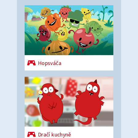
Hopsváča
Dračí kuchyně