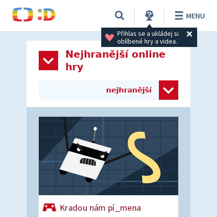
MENU
Přihlas se a ukládej si 
oblíbené hry a videa.
Nejhranější online
hry
nejhranější
Kradou nám pí_mena