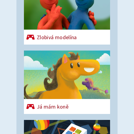
Zlobivá modelína
Já mám koně