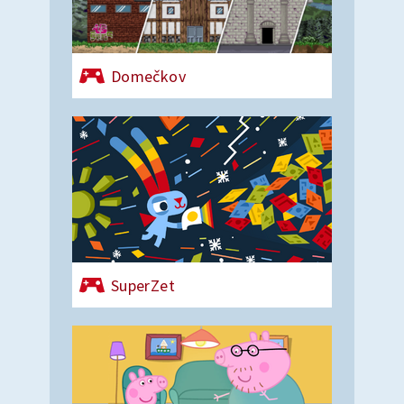
Domečkov
SuperZet