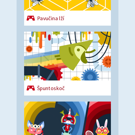
Pavučina lží
Špuntoskoč