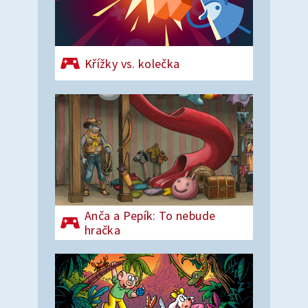
Křížky vs. kolečka
Anča a Pepík: To nebude
hračka