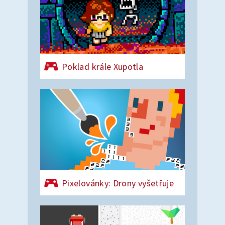
Poklad krále Xupotla
Pixelovánky: Drony vyšetřuje