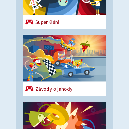
SuperKlání
Závody o jahody