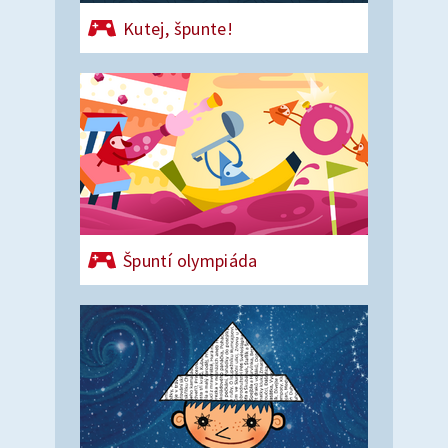
Kutej, špunte!
Špuntí olympiáda