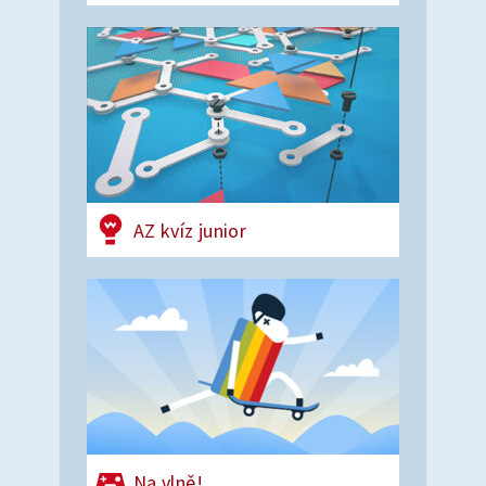
AZ kvíz junior
Na vlně!