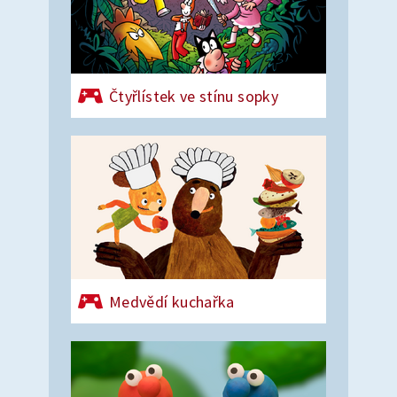
Čtyřlístek ve stínu sopky
Medvědí kuchařka