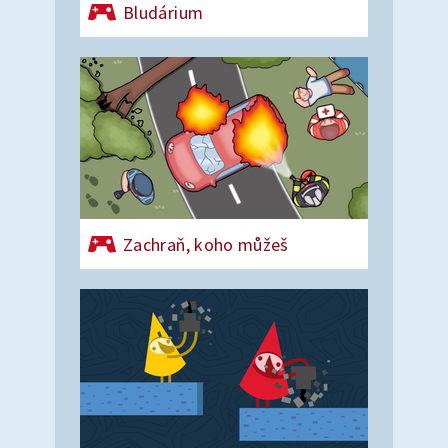
Bludárium
Zachraň, koho můžeš