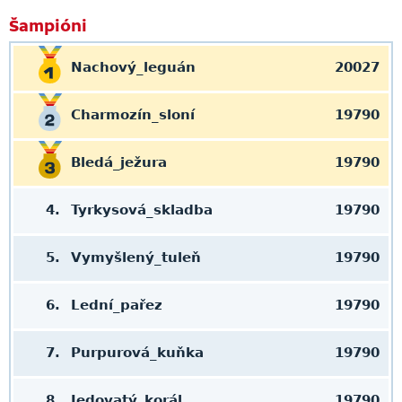
Šampióni
Nachový_leguán
20027
Charmozín_sloní
19790
Bledá_ježura
19790
4.
Tyrkysová_skladba
19790
5.
Vymyšlený_tuleň
19790
6.
Lední_pařez
19790
7.
Purpurová_kuňka
19790
8.
Jedovatý_korál
19790