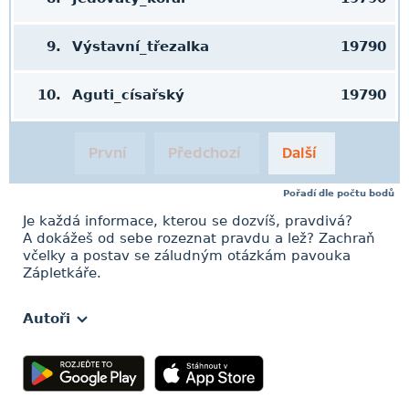
9.
Výstavní_třezalka
19790
10.
Aguti_císařský
19790
První
Předchozí
Další
Pořadí dle počtu bodů
Je každá informace, kterou se dozvíš, pravdivá?
A dokážeš od sebe rozeznat pravdu a lež? Zachraň
včelky a postav se záludným otázkám pavouka
Zápletkáře.
Autoři