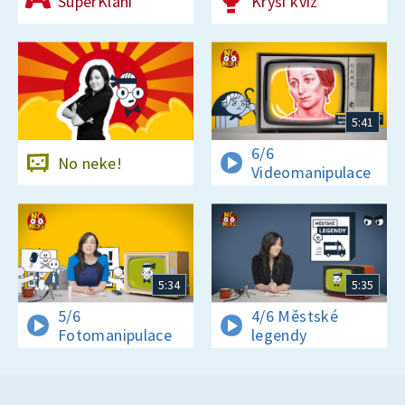
SuperKlání
Krysí kvíz
5:41
6/6
No neke!
Videomanipulace
5:34
5:35
5/6
4/6 Městské
Fotomanipulace
legendy