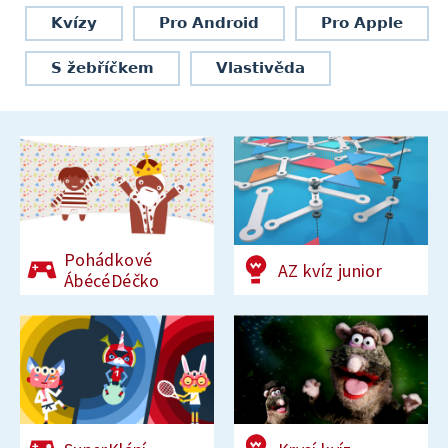
Kvízy
Pro Android
Pro Apple
S žebříčkem
Vlastivěda
Pohádkové
AZ kvíz junior
ÁbécéDéčko