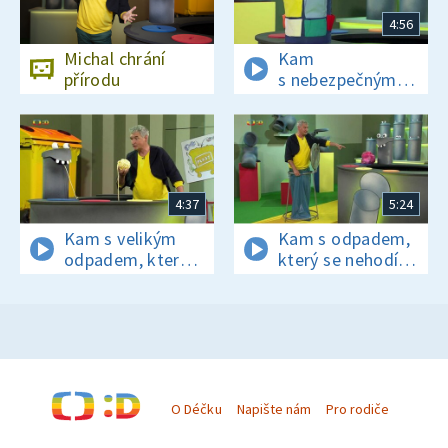
4:56
Michal chrání
Kam
přírodu
s nebezpečným
odpadem?
4:37
5:24
Kam s velikým
Kam s odpadem,
odpadem, který
který se nehodí
se nevejde do
do žádné
žádné popelnice?
z barevných
popelnic?
O Déčku
Napište nám
Pro rodiče