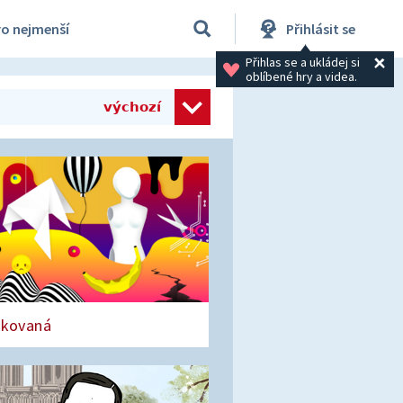
ro nejmenší
Přihlásit se
Přihlas se a ukládej si 
oblíbené hry a videa.
výchozí
čkovaná