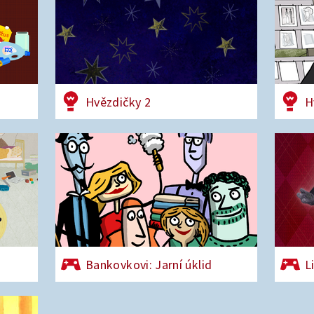
Hvězdičky 2
H
Bankovkovi: Jarní úklid
L