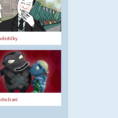
vězdičky
ichožraní