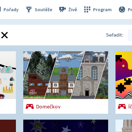
Pořady
Soutěže
Živě
Program
P
Seřadit:
Domečkov
Í