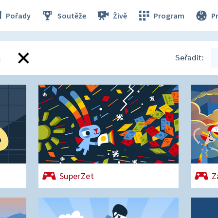
Pořady
Soutěže
Živě
Program
P
m
Seřadit:
SuperZet
Z