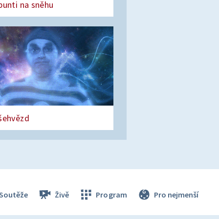
punti na sněhu
šehvězd
Soutěže
Živě
Program
Pro nejmenší