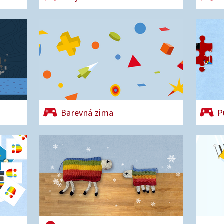
Barevná zima
P