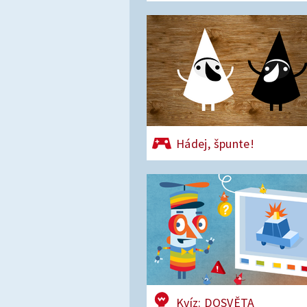
Hádej, špunte!
Kvíz: DOSVĚTA