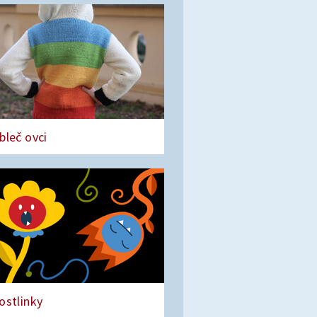
bleč ovci
ostlinky