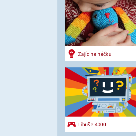
Zajíc na háčku
Libuše 4000