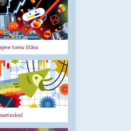
ejme tomu šťávu
puntoskoč