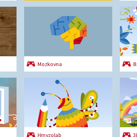
Mozkovna
B
Hmyzolab
3