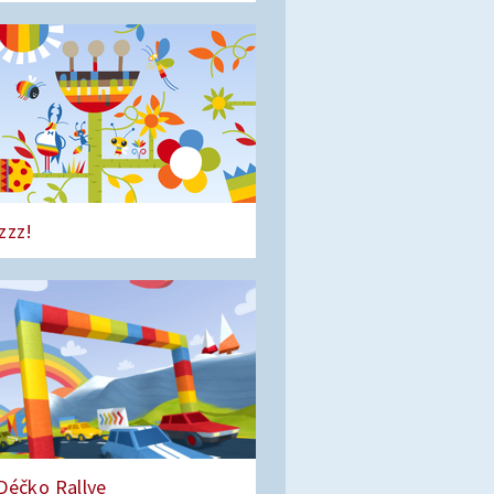
zzz!
Déčko Rallye