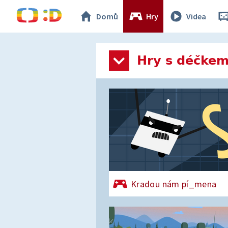
Domů
Hry
Videa
Hry s déčke
Kradou nám pí_mena