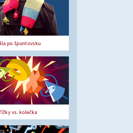
ála po špuntovsku
řížky vs. kolečka