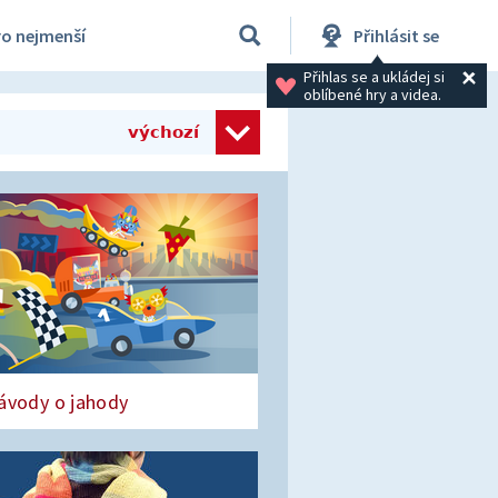
ro nejmenší
Přihlásit se
Přihlas se a ukládej si 
oblíbené hry a videa.
výchozí
ávody o jahody