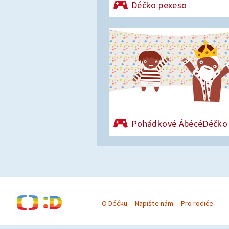
Déčko pexeso
Pohádkové ÁbécéDéčko
O Déčku
Napište nám
Pro rodiče