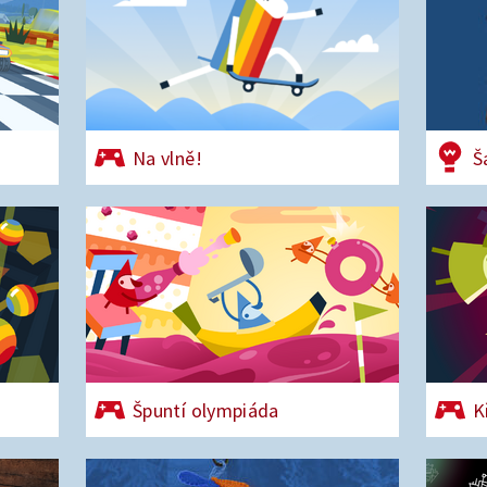
Na vlně!
Š
Špuntí olympiáda
K