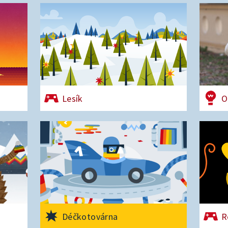
Lesík
O
Déčkotovárna
R