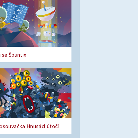
ise Špuntix
osouvačka Hnusáci útočí