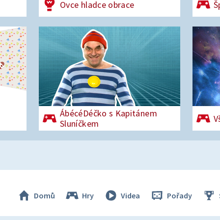
Ovce hladce obrace
Š
ÁbécéDéčko s Kapitánem
V
Sluníčkem
Domů
Hry
Videa
Pořady