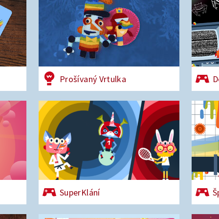
Prošívaný Vrtulka
D
SuperKlání
Š