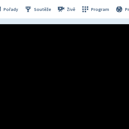
Pořady
Soutěže
Živě
Program
P