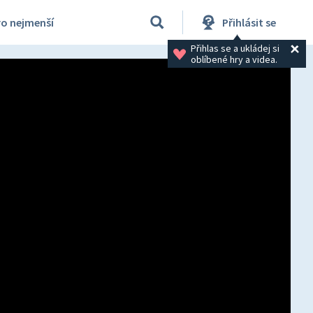
ro nejmenší
Přihlásit se
Přihlas se a ukládej si 
oblíbené hry a videa.