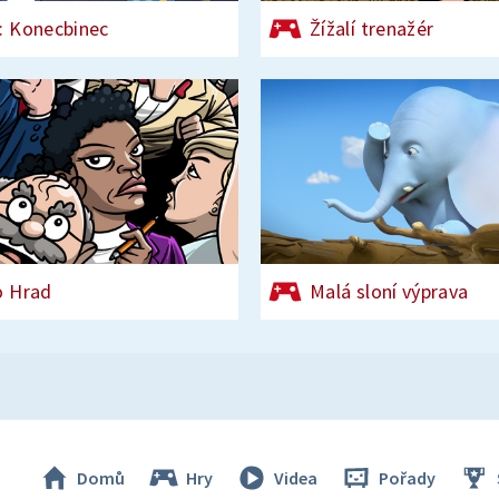
: Konecbinec
Žížalí trenažér
o Hrad
Malá sloní výprava
Domů
Hry
Videa
Pořady