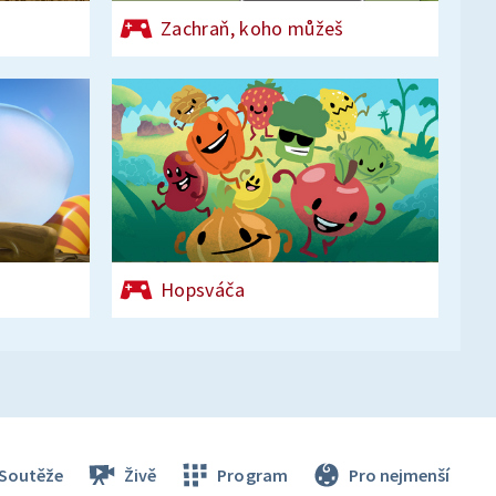
Zachraň, koho můžeš
Hopsváča
Soutěže
Živě
Program
Pro nejmenší