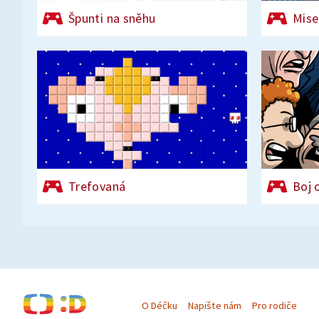
Špunti na sněhu
Mise
Trefovaná
Boj 
O Déčku
Napište nám
Pro rodiče