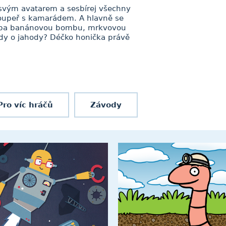
 svým avatarem a sesbírej všechny
 soupeř s kamarádem. A hlavně se
třeba banánovou bombu, mrkvovou
dy o jahody? Déčko honička právě
Pro víc hráčů
Závody