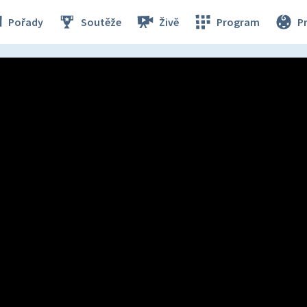
Pořady
Soutěže
Živě
Program
P