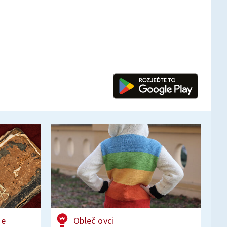
še
Obleč ovci