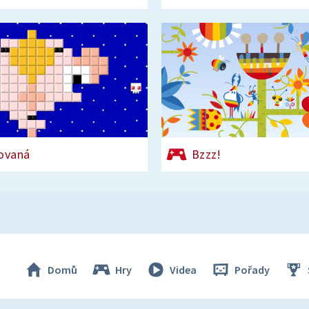
ovaná
Bzzz!
Domů
Hry
Videa
Pořady