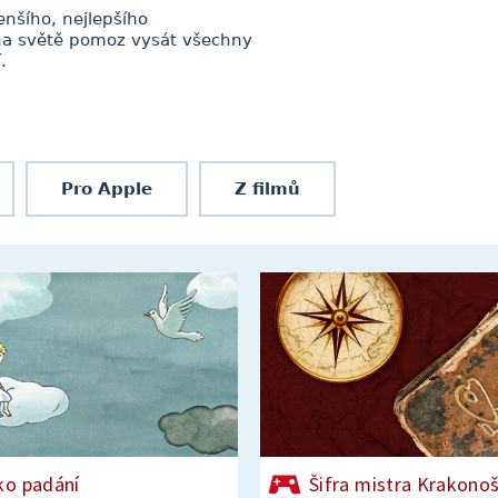
enšího, nejlepšího
 na světě pomoz vysát všechny
.
Pro Apple
Z filmů
ko padání
Šifra mistra Krakono