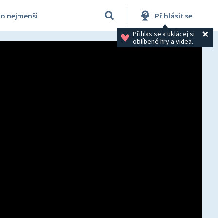
ro nejmenší
Přihlásit se
Přihlas se a ukládej si 
oblíbené hry a videa.