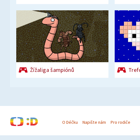
Žížaliga šampiónů
Tref
O Déčku
Napište nám
Pro rodiče