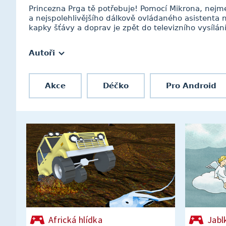
Princezna Prga tě potřebuje! Pomocí Mikrona, nejm
a nejspolehlivějšího dálkově ovládaného asistenta
kapky šťávy a doprav je zpět do televizního vysílání
Autoři
Akce
Déčko
Pro Android
Africká hlídka
Jabl