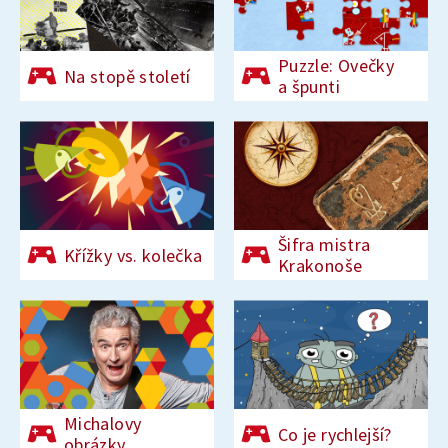
Puzzle: Ovečky
Na stopě století
a špunti
Šifra mistra
Křížky vs. kolečka
Krakonoše
Michalovy
Co je rychlejší?
obrázky