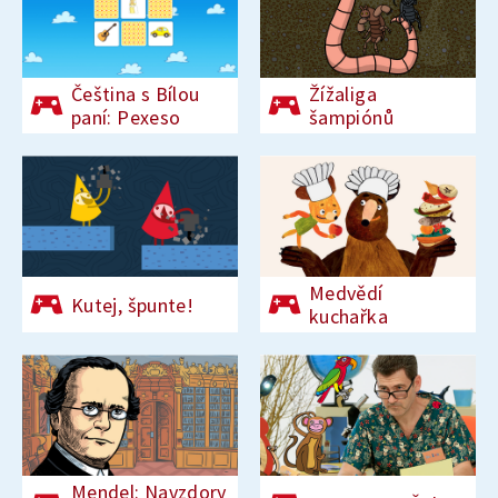
Čeština s Bílou
Žížaliga
paní: Pexeso
šampiónů
Medvědí
Kutej, špunte!
kuchařka
Mendel: Navzdory