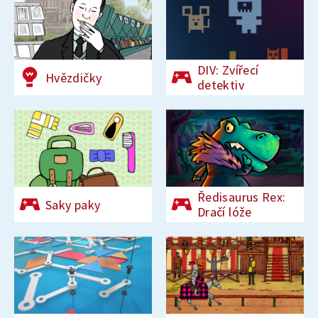
DIV: Zvířecí
Hvězdičky
detektiv
Ředisaurus Rex:
Saky paky
Dračí lóže