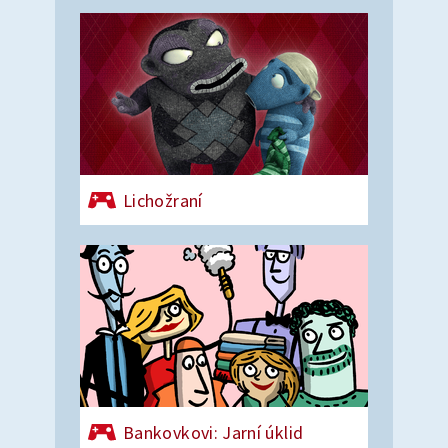
Lichožraní
Bankovkovi: Jarní úklid