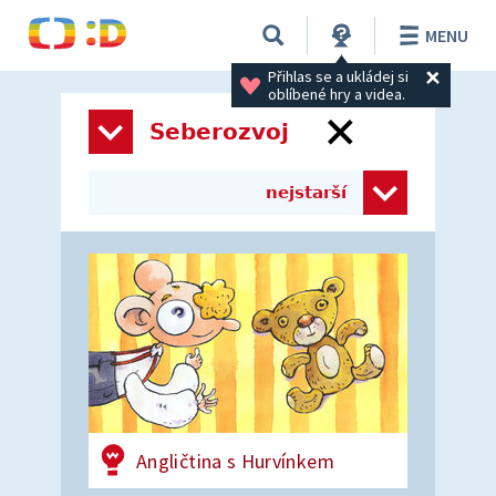
MENU
Přihlas se a ukládej si 
oblíbené hry a videa.
Seberozvoj
nejstarší
Angličtina s Hurvínkem