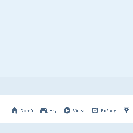
Domů
Hry
Videa
Pořady
© Česká televize 1996–2026
O cookies na Déčku