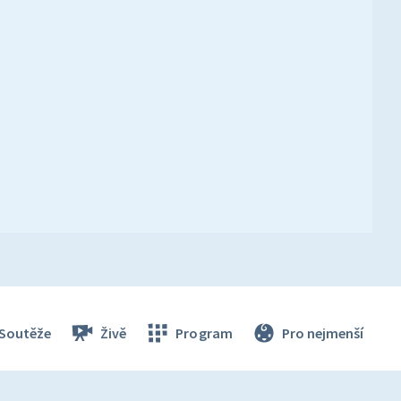
Soutěže
Živě
Program
Pro nejmenší