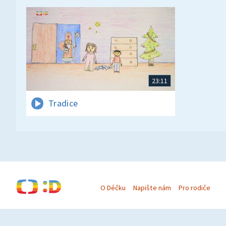
23:11
Tradice
O Déčku
Napište nám
Pro rodiče