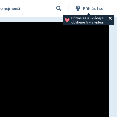
ro nejmenší
Přihlásit se
Přihlas se a ukládej si 
oblíbené hry a videa.