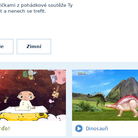
vičkami z pohádkové soutěže Ty
 a nenech se trefit.
le
Zimní
rďo!
Dinosauři