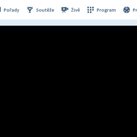
Pořady
Soutěže
Živě
Program
P