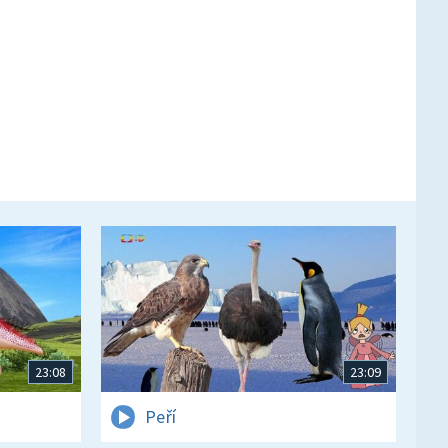
23:08
23:09
Peří