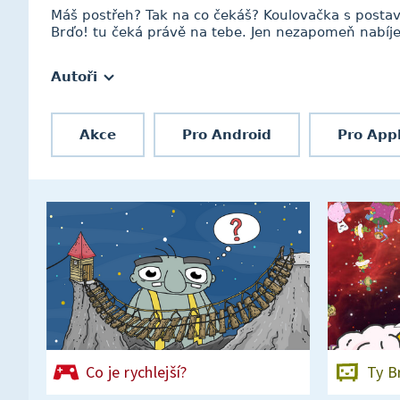
Máš postřeh? Tak na co čekáš? Koulovačka s posta
Brďo! tu čeká právě na tebe. Jen nezapomeň nabíjet
Autoři
Akce
Pro Android
Pro App
Co je rychlejší?
Ty B