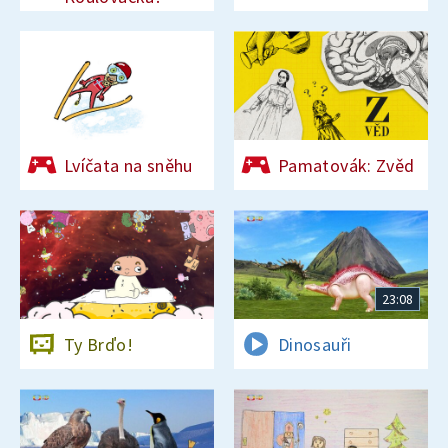
Lvíčata na sněhu
Pamatovák: Zvěd
23:08
Ty Brďo!
Dinosauři