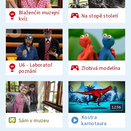
Blaženčin muzejní
Na stopě století
kvíz
U6 - Laboratoř
Zlobivá modelína
poznání
12:56
Kostra
Sám v muzeu
karnotaura