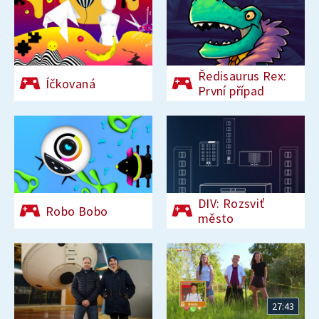
Ředisaurus Rex:
Íčkovaná
První případ
DIV: Rozsviť
Robo Bobo
město
27:43