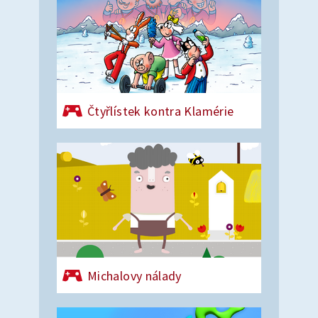
Čtyřlístek kontra Klamérie
Michalovy nálady