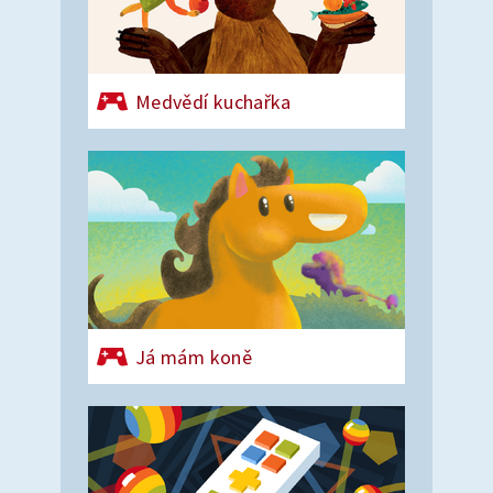
Medvědí kuchařka
Já mám koně