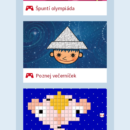
Špuntí olympiáda
Poznej večerníček