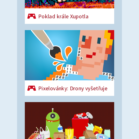
Poklad krále Xupotla
Pixelovánky: Drony vyšetřuje