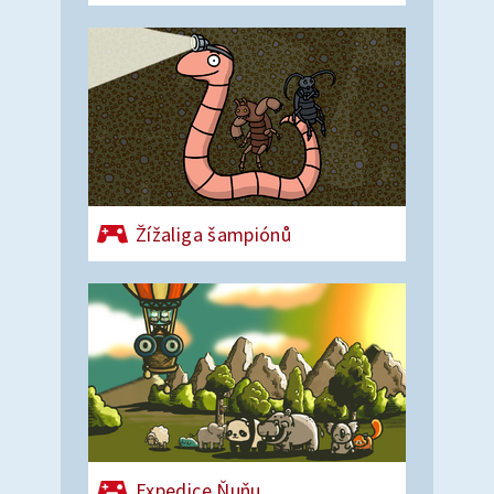
Žížaliga šampiónů
Expedice Ňuňu