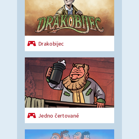
Drakobijec
Jedno čertované