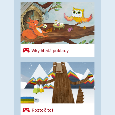
Viky hledá poklady
Roztoč to!