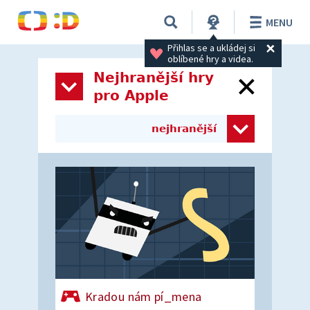
MENU
Přihlas se a ukládej si 
oblíbené hry a videa.
Nejhranější hry
pro Apple
nejhranější
Kradou nám pí_mena