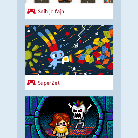
Sníh je fajn
SuperZet