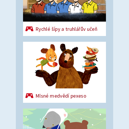
Rychlé šípy a truhlářův učeň
Mlsné medvědí pexeso