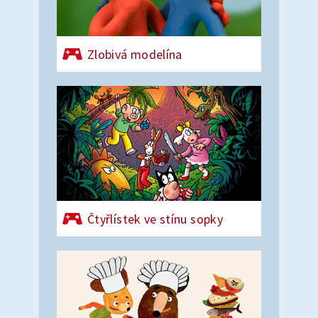
Zlobivá modelína
Čtyřlístek ve stínu sopky