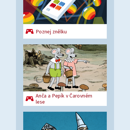
Poznej znělku
Anča a Pepík v Čarovném
lese