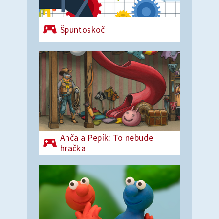
Špuntoskoč
Anča a Pepík: To nebude
hračka