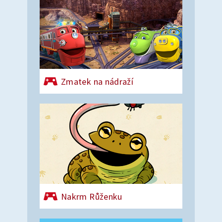
Zmatek na nádraží
Nakrm Růženku