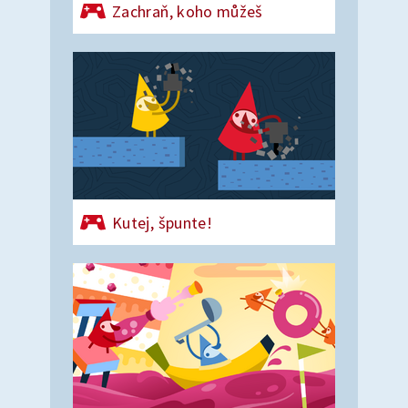
Zachraň, koho můžeš
Kutej, špunte!