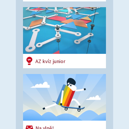
AZ kvíz junior
Na vlně!