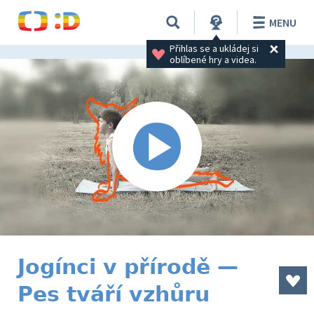
MENU
Přihlas se a ukládej si 
oblíbené hry a videa.
Jogínci v přírodě —
Pes tváří vzhůru