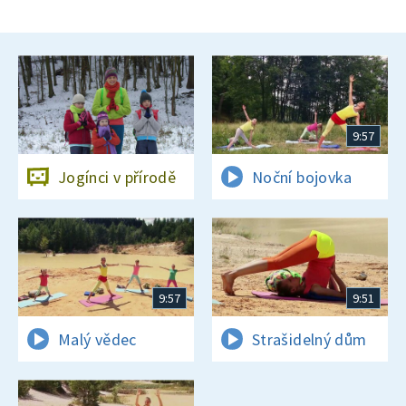
9:57
Jogínci v přírodě
Noční bojovka
9:57
9:51
Malý vědec
Strašidelný dům