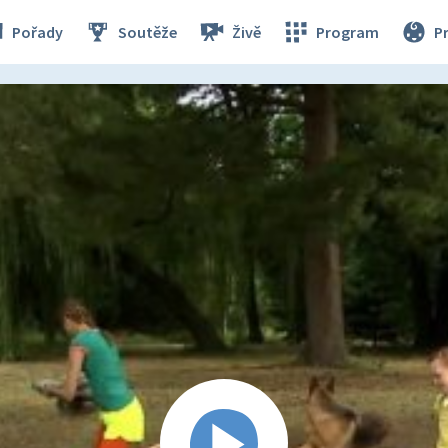
Pořady
Soutěže
Živě
Program
P