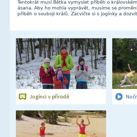
Tentokrát musí Bětka vymyslet příběh o královském
ásana. Aby ho mohla vyprávět, musíme se proměnit 
příběh o souboji králů. Zacvičte si s jogínky a dozví
Jogínci v přírodě
Nočn