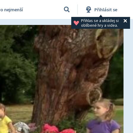
ro nejmenší
Přihlásit se
Přihlas se a ukládej si 
oblíbené hry a videa.