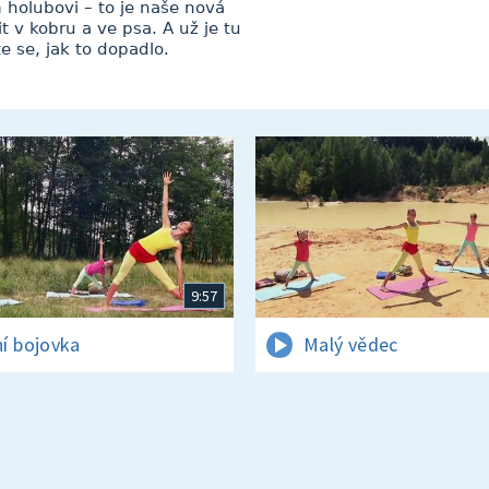
 holubovi – to je naše nová
v kobru a ve psa. A už je tu
te se, jak to dopadlo.
9:57
í bojovka
Malý vědec