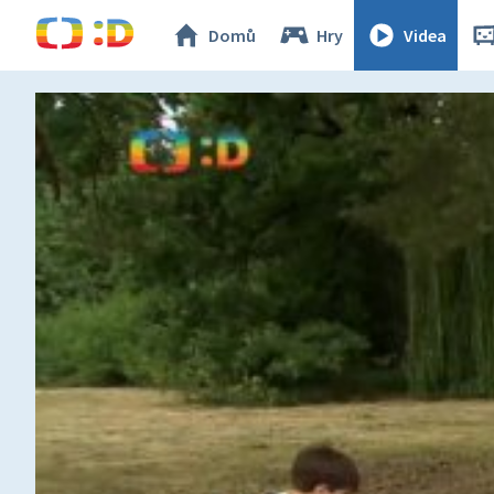
Domů
Hry
Videa