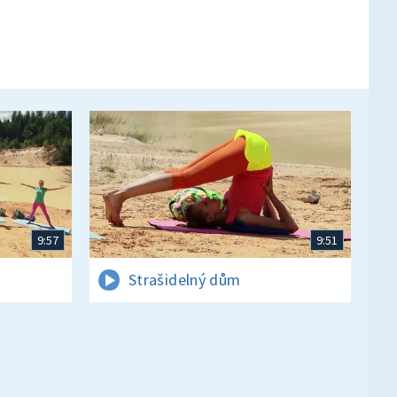
9:57
9:51
Strašidelný dům