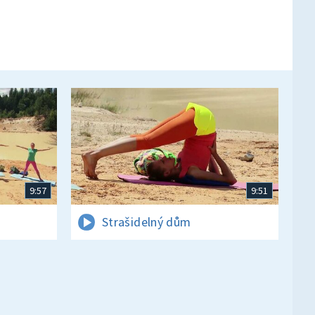
9:57
9:51
Strašidelný dům