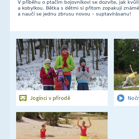
V příběhu o ptačím bojovníkovi se dozvíte, jak kvůl
a kobylkou. Bětka s dětmi si přitom zopakují známé
a naučí se jednu zbrusu novou – suptavírásanu!
Jogínci v přírodě
Nočn