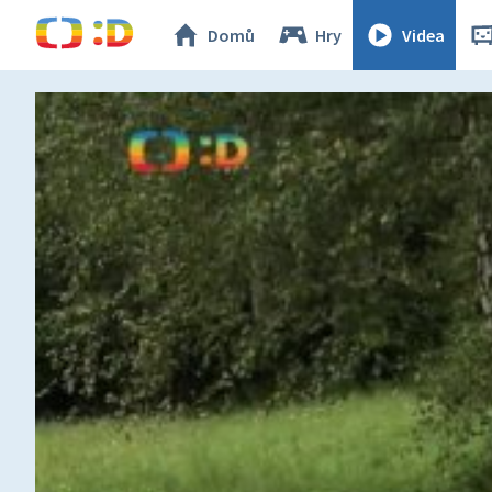
Domů
Hry
Videa