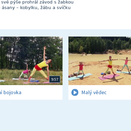
i své pýše prohrál závod s žabkou
 ásany – kobylku, žábu a svíčku
9:57
í bojovka
Malý vědec