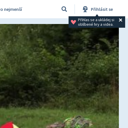
ro nejmenší
Přihlásit se
Přihlas se a ukládej si 
oblíbené hry a videa.