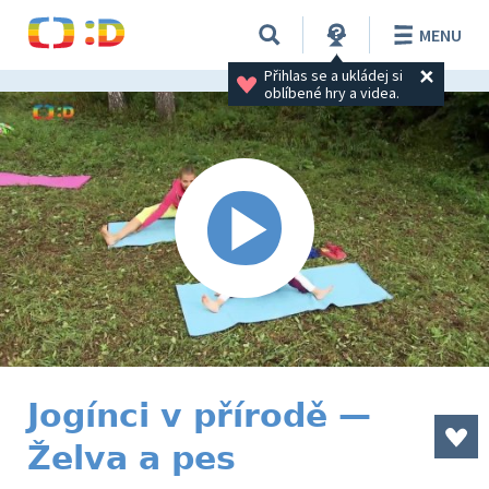
MENU
Přihlas se a ukládej si 
oblíbené hry a videa.
Jogínci v přírodě —
Želva a pes