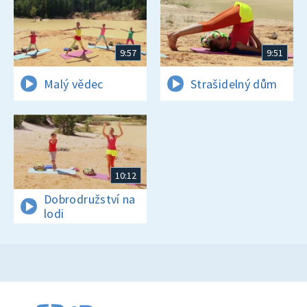
9:57
9:51
Malý vědec
Strašidelný dům
10:12
Dobrodružství na
lodi