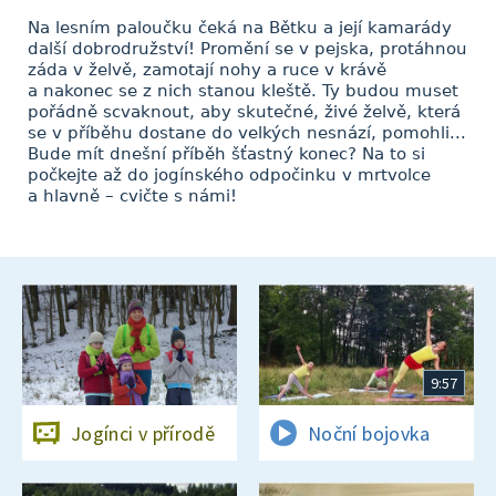
Na lesním paloučku čeká na Bětku a její kamarády
další dobrodružství! Promění se v pejska, protáhnou
záda v želvě, zamotají nohy a ruce v krávě
a nakonec se z nich stanou kleště. Ty budou muset
pořádně scvaknout, aby skutečné, živé želvě, která
se v příběhu dostane do velkých nesnází, pomohli...
Bude mít dnešní příběh šťastný konec? Na to si
počkejte až do jogínského odpočinku v mrtvolce
a hlavně – cvičte s námi!
9:57
Jogínci v přírodě
Noční bojovka