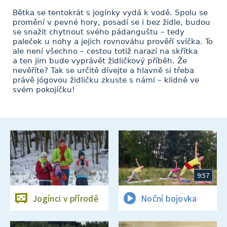
Bětka se tentokrát s jogínky vydá k vodě. Spolu se
promění v pevné hory, posadí se i bez židle, budou
se snažit chytnout svého pádanguštu – tedy
paleček u nohy a jejich rovnováhu prověří svíčka. To
ale není všechno – cestou totiž narazí na skřítka
a ten jim bude vyprávět židličkový příběh. Že
nevěříte? Tak se určitě dívejte a hlavně si třeba
právě jógovou židličku zkuste s námi – klidně ve
svém pokojíčku!
9:57
Jogínci v přírodě
Noční bojovka