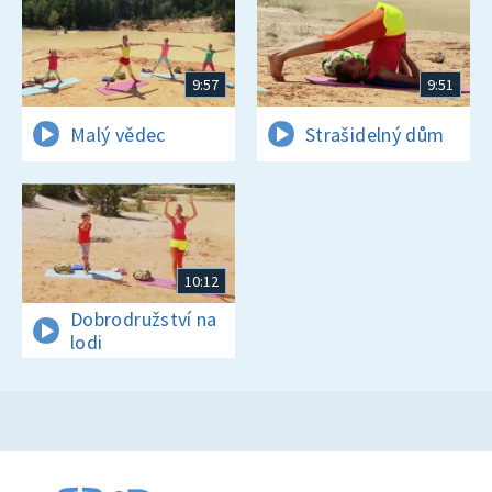
9:57
9:51
Malý vědec
Strašidelný dům
10:12
Dobrodružství na
lodi