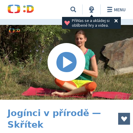
MENU
Přihlas se a ukládej si 
oblíbené hry a videa.
Jogínci v přírodě —
Skřítek