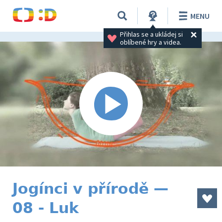
MENU
Přihlas se a ukládej si 
oblíbené hry a videa.
Jogínci v přírodě —
08 - Luk