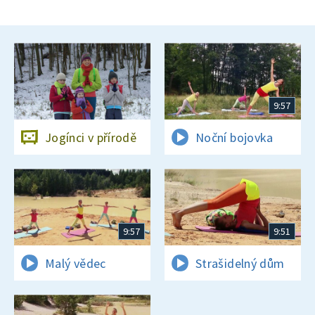
9:57
Jogínci v přírodě
Noční bojovka
9:57
9:51
Malý vědec
Strašidelný dům