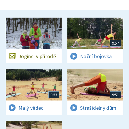
9:57
Jogínci v přírodě
Noční bojovka
9:57
9:51
Malý vědec
Strašidelný dům