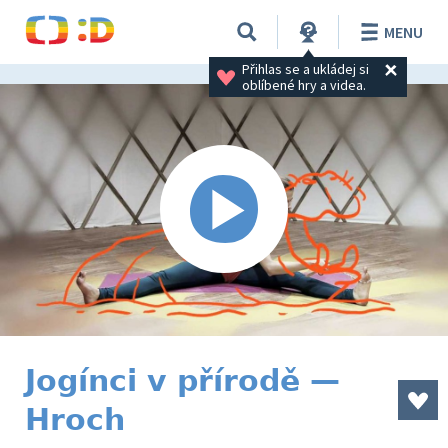
MENU
Přihlas se a ukládej si 
oblíbené hry a videa.
Jogínci v přírodě —
Hroch