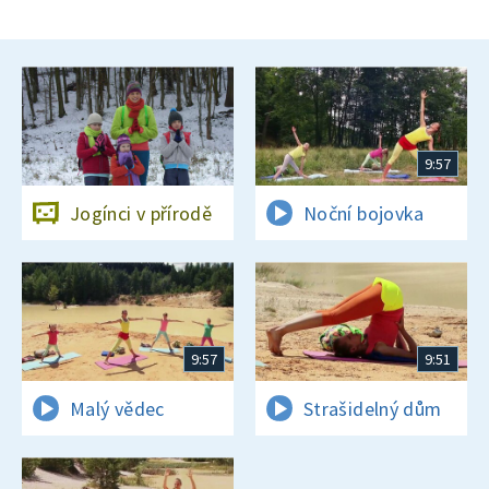
9:57
Jogínci v přírodě
Noční bojovka
9:57
9:51
Malý vědec
Strašidelný dům