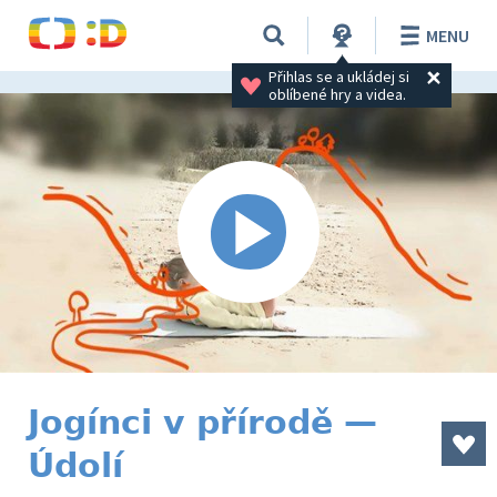
MENU
Přihlas se a ukládej si 
oblíbené hry a videa.
Jogínci v přírodě —
Údolí