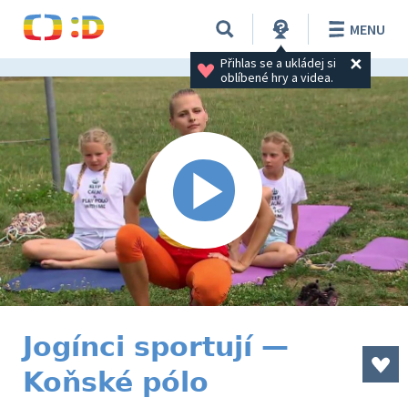
MENU
Přihlas se a ukládej si 
oblíbené hry a videa.
Jogínci sportují —
Koňské pólo