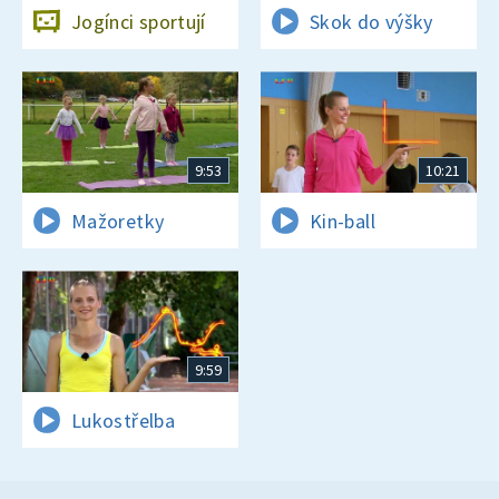
Jogínci sportují
Skok do výšky
9:53
10:21
Mažoretky
Kin-ball
9:59
Lukostřelba