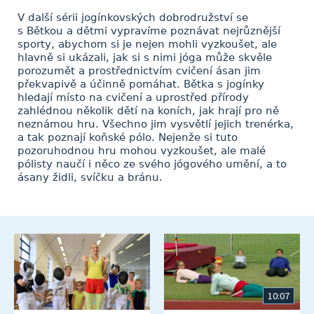
V další sérii jogínkovských dobrodružství se
s Bětkou a dětmi vypravíme poznávat nejrůznější
sporty, abychom si je nejen mohli vyzkoušet, ale
hlavně si ukázali, jak si s nimi jóga může skvěle
porozumět a prostřednictvím cvičení ásan jim
překvapivě a účinně pomáhat. Bětka s jogínky
hledají místo na cvičení a uprostřed přírody
zahlédnou několik dětí na koních, jak hrají pro ně
neznámou hru. Všechno jim vysvětlí jejich trenérka,
a tak poznají koňské pólo. Nejenže si tuto
pozoruhodnou hru mohou vyzkoušet, ale malé
pólisty naučí i něco ze svého jógového umění, a to
ásany židli, svíčku a bránu.
10:07