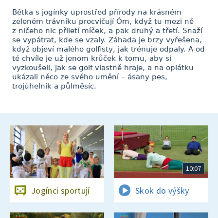
Bětka s jogínky uprostřed přírody na krásném
zeleném trávníku procvičují Óm, když tu mezi ně
z ničeho nic přiletí míček, a pak druhý a třetí. Snaží
se vypátrat, kde se vzaly. Záhada je brzy vyřešena,
když objeví malého golfisty, jak trénuje odpaly. A od
té chvíle je už jenom krůček k tomu, aby si
vyzkoušeli, jak se golf vlastně hraje, a na oplátku
ukázali něco ze svého umění – ásany pes,
trojúhelník a půlměsíc.
10:07
Jogínci sportují
Skok do výšky