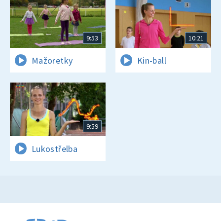
9:53
10:21
Mažoretky
Kin-ball
9:59
Lukostřelba