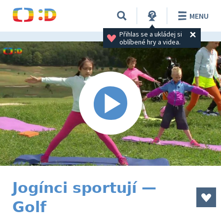
MENU
Přihlas se a ukládej si 
oblíbené hry a videa.
Jogínci sportují —
Golf