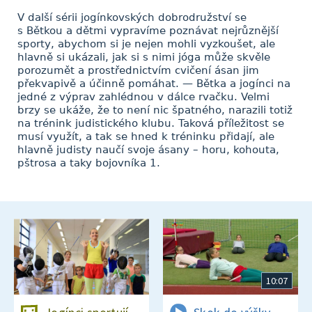
V další sérii jogínkovských dobrodružství se
s Bětkou a dětmi vypravíme poznávat nejrůznější
sporty, abychom si je nejen mohli vyzkoušet, ale
hlavně si ukázali, jak si s nimi jóga může skvěle
porozumět a prostřednictvím cvičení ásan jim
překvapivě a účinně pomáhat. — Bětka a jogínci na
jedné z výprav zahlédnou v dálce rvačku. Velmi
brzy se ukáže, že to není nic špatného, narazili totiž
na trénink judistického klubu. Taková příležitost se
musí využít, a tak se hned k tréninku přidají, ale
hlavně judisty naučí svoje ásany – horu, kohouta,
pštrosa a taky bojovníka 1.
10:07