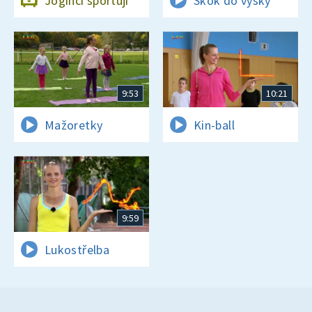
Jogínci sportují
Skok do výšky
9:53
10:21
Mažoretky
Kin-ball
9:59
Lukostřelba