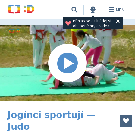
MENU
Přihlas se a ukládej si 
oblíbené hry a videa.
Jogínci sportují —
Judo